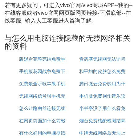
若有更多疑问，可进入vivo官网/vivo商城APP--我的--
在线客服或者vivo官网网页版网页链接-下滑底部--在
线客服--输入人工客服进入咨询了解。
与怎么用电脑连接隐藏的无线网络相关
的资料
版观看完整完结免费手
肯德基无线网无法访问
手机版花园战争免费下
机在线
和平均的皮肤怎么免费
网络
免费最全听歌苹果手机
载视频
腾讯微云免费试用为什
领取
无线网络信号强手机无
app推荐
手机版免费创作音乐软
么扣费
怎么让路由器连接无线
法连接
小书亭没了用什么看免
件
在网页前面加什么前缀
网络连接
烟台免费核酸检测结果
费书
有什么好用的电脑壁纸
才能免费看
中继无线网络后无法上
怎么查询