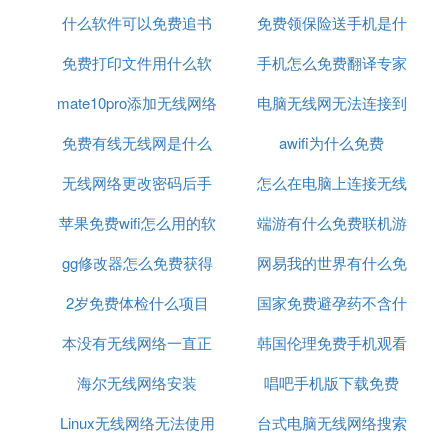
什么软件可以免费追书
免费
免费领保险送手机是什
网
免费打印文件用什么软
手机怎么免费翻译专家
么啊
mate10pro添加无线网络
件
电脑无线网无法连接到
免费有线无线网是什么
这个网络是什么原因
awifi为什么免费
无线网络更改密码后手
意思
怎么在电脑上连接无线
苹果免费wifi怎么用的软
机连接不上
端游有什么免费联机游
网络密码
gg修改器怎么免费获得
件
网易我的世界有什么免
戏好玩
2岁免费体检什么项目
脚本
国家免费避孕药不含什
费枪械模组
本没有无线网络一直正
韩国伦理免费手机观看
么
海尔无线网络安装
在识别
唱吧手机版下载免费
Linux无线网络无法使用
台式电脑无线网络搜索