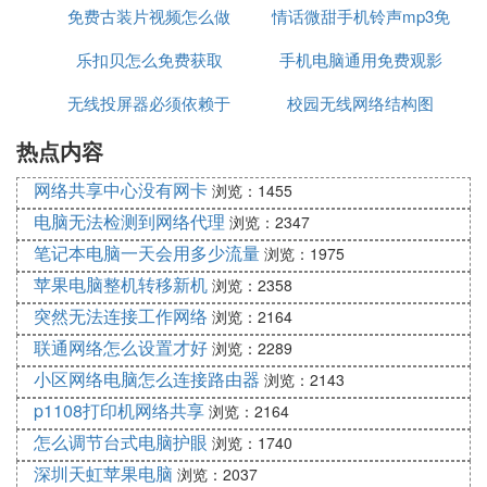
免费古装片视频怎么做
情话微甜手机铃声mp3免
不到网络
乐扣贝怎么免费获取
的
手机电脑通用免费观影
费下载
无线投屏器必须依赖于
校园无线网络结构图
软件
热点内容
网络吗
网络共享中心没有网卡
浏览：1455
电脑无法检测到网络代理
浏览：2347
笔记本电脑一天会用多少流量
浏览：1975
苹果电脑整机转移新机
浏览：2358
突然无法连接工作网络
浏览：2164
联通网络怎么设置才好
浏览：2289
小区网络电脑怎么连接路由器
浏览：2143
p1108打印机网络共享
浏览：2164
怎么调节台式电脑护眼
浏览：1740
深圳天虹苹果电脑
浏览：2037