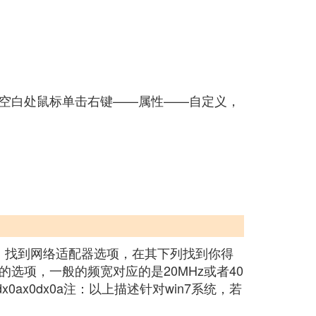
右下角空白处鼠标单击右键——属性——自定义，
器。找到网络适配器选项，在其下列找到你得
项，一般的频宽对应的是20MHz或者40
ax0dx0a注：以上描述针对win7系统，若