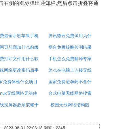
点击右侧的图标弹出通知栏,然后点击折叠将通
费最全听歌苹果手机
腾讯微云免费试用为什
网页前面加什么前缀
app推荐
烟台免费核酸检测结果
么扣费
费打印文件用什么软
才能免费看
手机怎么免费翻译专家
怎么查询
线网络更改密码后手
件
怎么在电脑上连接无线
2岁免费体检什么项目
机连接不上
国家免费避孕药不含什
网络密码
Linux无线网络无法使
台式电脑无线网络搜索
么
线投屏器必须依赖于
用
校园无线网络结构图
不到网络
网络吗
2023-08-31 22:06:18
浏览：2345