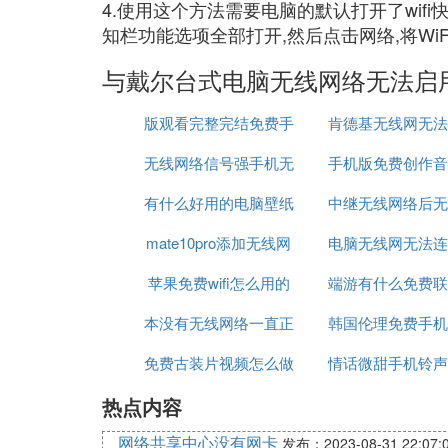
4.使用这个方法需要电脑的默认打开了wif
知栏功能选项全部打开,然后点击网络,将Wi
与戴尔台式电脑无线网络无法启
版观看完整完结免费手
肯德基无线网无法
无线网络信号强手机无
机在线
手机版免费创作音
网络
有什么好用的电脑壁纸
法连接
中继无线网络后无
件
mate10pro添加无线网
免费
电脑无线网无法连
网
苹果免费wifi怎么用的
络
端游有什么免费联
这个网络是什么
本没有无线网络一直正
软件
韩国伦理免费手机
戏好玩
免费古装片视频怎么做
在识别
情话微甜手机铃声
热点内容
的
免费下载
网络共享中心没有网卡
发布：2023-08-31 22:07: