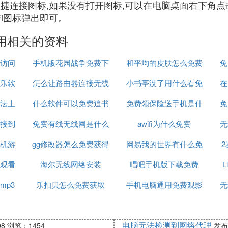
i快捷连接图标,如果没有打开图标,可以在电脑桌面右下角
Fi图标弹出即可。
用相关的资料
访问
手机版花园战争免费下
和平均的皮肤怎么免费
免
乐软
怎么让路由器连接无线
载视频
小书亭没了用什么看免
领取
在
法上
什么软件可以免费追书
网络连接
免费领保险送手机是什
费书
免
接到
免费有线无线网是什么
awifi为什么免费
么啊
无
机游
原因
gg修改器怎么免费获得
意思
网易我的世界有什么免
观看
海尔无线网络安装
脚本
唱吧手机版下载免费
费枪械模组
mp3
乐扣贝怎么免费获取
手机电脑通用免费观影
无
软件
电脑无法检测到网络代理
08
浏览：1454
发布：