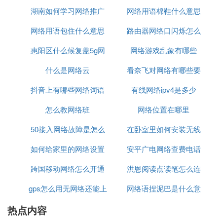
湖南如何学习网络推广
机什么意思
网络用语棉鞋什么意思
网络摄像头
网络用语包住什么意思
路由器网络口闪烁怎么
惠阳区什么候复盖5g网
网络游戏乱象有哪些
弄
什么是网络云
络
看奈飞对网络有哪些要
抖音上有哪些网络词语
有线网络ipv4是多少
求
怎么教网络班
网络位置在哪里
50接入网络故障是怎么
在卧室里如何安装无线
如何给家里的网络设置
回事
安平广电网络查费电话
网络
跨国移动网络怎么开通
上网限制
洪恩阅读点读笔怎么连
是多少
gps怎么用无网络还能上
网络语捏泥巴是什么意
接网络
热点内容
网
思