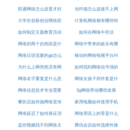
联通网络怎么设置才好
光纤猫怎么连接不上网
大学生创新创业网络部
计算机网络都有哪些特
络
如何制定主题教育活动
学什么
如何在网络中存活
征
网络的两个自然段是什
网络图
网络中带来的娱乐有哪
网络日语流量的gb怎么
么
移动的网络电视平台叫
些
为什么上网突然没有网
读
如何找到网络信号强的
什么
网络名字重复是什么意
络了
网络女孩子四件套是什
人
网络信息技术专业需要
思
5g网络带动哪些发展
么意思
餐饮店如何做网络宣传
什么电脑
家用电脑如何使用手机
网络延迟了如何保证消
网络用语上的零是什么
网络
监控视频找不到网络主
息有序
腾讯会议如何选择外接
意思