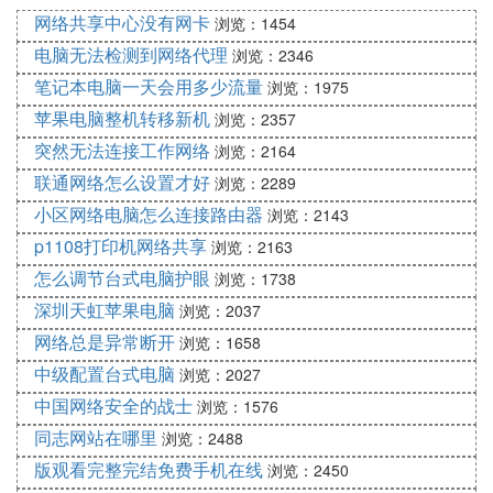
级社的简写，至今已有140年的历史。其主要业务可
网络共享中心没有网卡
浏览：1454
分为“海事服务”和“工业服务”两大类。 6、百合是指单
电脑无法检测到网络代理
浏览：2346
纯的女性之间纯真的友情（不参与性和情人之间的
笔记本电脑一天会用多少流量
浏览：1975
爱）7、GL是女性之间的爱情，也同时参与性（一般
苹果电脑整机转移新机
浏览：2357
GL不分TP，单指女性之间的爱情，互相的很多，俗
突然无法连接工作网络
浏览：2164
称H） 8、LES是分TP的，属于那种性和爱都不可缺
联通网络怎么设置才好
少的那种 9、T是指LES中比较男性化的女性，俗
浏览：2289
称"假小子" 10、娘T是T的一种，T里面一般分爷T、
小区网络电脑怎么连接路由器
浏览：2143
娘T、纯T，娘T就是指外表女性化，心里还存在假小
p1108打印机网络共享
浏览：2163
子元素的人 11、P就是LES中女性化的一种 12、H就
怎么调节台式电脑护眼
浏览：1738
是互相的，可以把TP都当做情人（也就是不挑食）G
深圳天虹苹果电脑
浏览：2037
irls' Love（简称girls'love）与百合的区别 百合一词定
网络总是异常断开
浏览：1658
义众说纷纭，而与其对义又相近的GL一词，两者之
中级配置台式电脑
间常产生模糊、等同或完全对立的状况。 沙发、板
浏览：2027
凳及网络用语（转载）一、网络论坛中有“打铁”这种
中国网络安全的战士
浏览：1576
说法，它指的是什么意思？ 二、在网络论坛上，回
同志网站在哪里
浏览：2488
帖中常常有“LZ”这个称谓，“LZ”指谁？ 三、在网上的
版观看完整完结免费手机在线
浏览：2450
论坛中，常常看到有人在抢“沙发”，抢不到“沙发”就