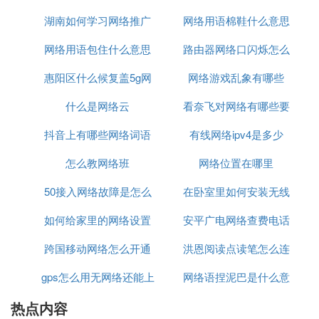
3、bug是指计算机程序中的故障，由于版本的更新，
指的是系统的漏洞。
湖南如何学习网络推广
机什么意思
网络用语棉鞋什么意思
网络摄像头
网络用语包住什么意思
路由器网络口闪烁怎么
4. 网络用语有那些各指什么意思
惠阳区什么候复盖5g网
网络游戏乱象有哪些
弄
1、西皮 CP 指漫画或动画中的人物与人物的配对。
2、翅膀 有的版本翻成“你们是我的翅膀” 解说：字面
什么是网络云
络
看奈飞对网络有哪些要
解释为因为有两位女主角的支持，アルト才能振作起
来，因此两人在他心目中是非常重要的人。根据河森
抖音上有哪些网络词语
有线网络ipv4是多少
求
的说法是，本来アルト就是一直点ランカ选项，但是
怎么教网络班
网络位置在哪里
工作人员(非常有可能根本就是编剧吉野宏幸)抗议而
在后期除了点ランカ选项外还狂点シェリル选项，导
50接入网络故障是怎么
在卧室里如何安装无线
致最后アルト对两女的态度完全不明。引申为两个女
如何给家里的网络设置
回事
安平广电网络查费电话
网络
主角通吃，也就是享齐人之福、搞3P的意思。 3、脆
骨-----韩语“最高”的音译 4、柒在网络用语里指“帅”的
跨国移动网络怎么开通
上网限制
洪恩阅读点读笔怎么连
是多少
意思。 5、gl全称girls' love，专指女性之间的同性恋
情，常出现在文学作品，动漫作品，漫画作品等；另
gps怎么用无网络还能上
网络语捏泥巴是什么意
接网络
外在网络中GL经常被用来作为Good Luck的缩写；还
热点内容
网
思
可以作为成立于1867年，总部位于汉堡的德国劳氏船