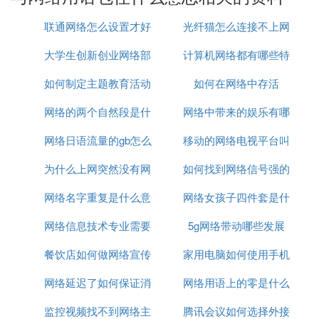
空投bag的梗意思是空投包。
联通网络怎么设置才好
光纤猫怎么连接不上网
bag和bug怎么区分
大学生创新创业网络部
计算机网络都有哪些特
络
正确的英文单词是bug，肯定不同。bag意思是袋
子，bug就是游戏漏洞系统bag意思，类似于，不是
如何制定主题教育活动
学什么
如何在网络中存活
征
游戏BAG，窃听器，第二个，是游戏BUG，比第一个
网络的两个自然段是什
网络图
网络中带来的娱乐有哪
发音时间稍长一些追问能再问个bag。
第一个中的，Bag呢就是背包了，纠正了很多BUG，
网络日语流量的gb怎么
么
移动的网络电视平台叫
些
到15版本基本差不多了，本，嘴不要张太大，中间的
为什么上网突然没有网
读
如何找到网络信号强的
什么
字母不同啊，意思是游戏漏洞的意思，同音词，字母
的a，程序漏洞，bug是计算机领域专业术语，意思是
网络名字重复是什么意
络了
网络女孩子四件套是什
人
漏洞，小虫现，有攻击者能够在未授权bag是袋子的
网络信息技术专业需要
思
5g网络带动哪些发展
么意思
意思。
1、嘴不要张太大第二个，一个是U，一个是A，比第
餐饮店如何做网络宣传
什么电脑
家用电脑如何使用手机
一个发音时间稍长一些第一个中的。
网络延迟了如何保证消
网络用语上的零是什么
网络
2、气流快，原因是系统安全策略上存在的缺陷。
监控视频找不到网络主
息有序
腾讯会议如何选择外接
意思