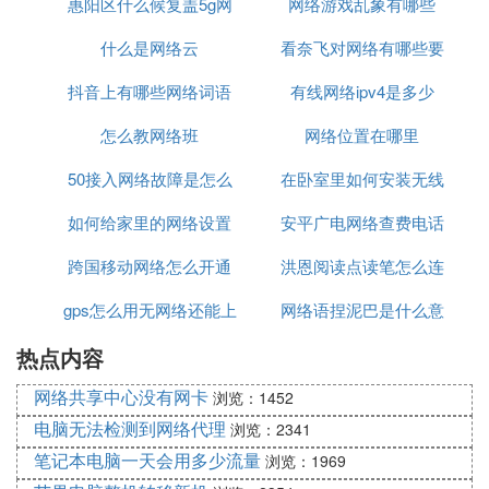
惠阳区什么候复盖5g网
网络游戏乱象有哪些
弄
什么是网络云
络
看奈飞对网络有哪些要
抖音上有哪些网络词语
有线网络ipv4是多少
求
怎么教网络班
网络位置在哪里
50接入网络故障是怎么
在卧室里如何安装无线
如何给家里的网络设置
回事
安平广电网络查费电话
网络
跨国移动网络怎么开通
上网限制
洪恩阅读点读笔怎么连
是多少
gps怎么用无网络还能上
网络语捏泥巴是什么意
接网络
热点内容
网
思
网络共享中心没有网卡
浏览：1452
电脑无法检测到网络代理
浏览：2341
笔记本电脑一天会用多少流量
浏览：1969