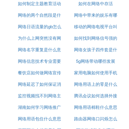
如何制定主题教育活动
学什么
如何在网络中存活
征
网络的两个自然段是什
网络图
网络中带来的娱乐有哪
网络日语流量的gb怎么
么
移动的网络电视平台叫
些
为什么上网突然没有网
读
如何找到网络信号强的
什么
网络名字重复是什么意
络了
网络女孩子四件套是什
人
网络信息技术专业需要
思
5g网络带动哪些发展
么意思
餐饮店如何做网络宣传
什么电脑
家用电脑如何使用手机
网络延迟了如何保证消
网络用语上的零是什么
网络
监控视频找不到网络主
息有序
腾讯会议如何选择外接
意思
湖南如何学习网络推广
机什么意思
网络用语棉鞋什么意思
网络摄像头
网络用语包住什么意思
路由器网络口闪烁怎么