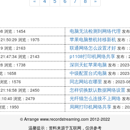
«
4
5
6
7
8
»
电脑无法检测到网络代理
08
浏览：1454
发布：
苹果电脑整机转移新机
21:50:29
浏览：1975
发布：20
联通网络怎么设置才好
19
浏览：2163
发布：20
p1108打印机网络共享
21:47:34
浏览：2143
发布：20
深圳天虹苹果电脑
28
浏览：1738
发布：2023-0
中级配置台式电脑
览：1658
发布：2023-0
同志网站在哪里
浏览：1576
发布：2023-08-
怎样切换默认数据网络设置
21:16:58
浏览：2450
发
光纤猫怎么连接不上网络
:10:40
浏览：2479
发布：
局网打印机网络共享
浏览：1950
发布：2023
© Arrange www.recordstreaming.com 2012-2022
温馨提示：资料来源于互联网，仅供参考