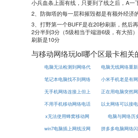
小兵血条上面有线，只要到了线之后，A一
2、防御塔的每一层和摧毁都是有额外经济
3、打野第一个BUFF是在20秒刷新，然后
2分半到3分（5级相当于端游6级，有大招）
刷新是10分
与移动网络玩lol哪个区最卡相关
电脑无法检测到网络代
电脑无线网络重新
笔记本电脑找不到网络
理
小米手机老是有网
无手机网络连接上但上
适配器怎么办
正在用电脑突然网
现问题
不用手机移动网络电话
不了网
以太网络可以接电
了
x无法使用蜂窝移动网
电脑与网络历
win7电脑插上网线没网
络设置
拼多多电脑网络闪