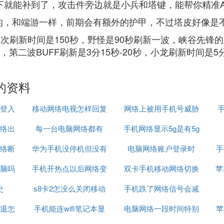
下就能补到了，攻击件旁边就是小兵和塔键，能帮你精准
的，和端游一样，前期会有额外的护甲，不过塔皮好像是
再次刷新时间是150秒，野怪是90秒刷新一波，峡谷先锋
，第二波BUFF刷新是3分15秒-20秒，小龙刷新时间是
的资料
登入
移动网络电视怎样回复
网络上被用手机号威胁
络出
每一台电脑网络都有
原来模式
手机网络显示5g是有5g
怎么办
络断
华为手机没停机但没有
wifi吗
电脑网络账户登录时
网吗
手
脑吗
手机开热点以后网络变
网络
双卡手机移动网络切换
苹
史
s8卡2怎没么关闭移动
差的原因
手机跌了网络信号会减
吗
退怎
手机能连wifi笔记本显
网络
电脑网络一段时间特别
弱吗
苹