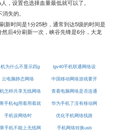
A人，设置也选择血量最低就可以了。
不消失的。
的刷新时间是1分25秒，通常到达5级的时间是
5分然后4分刷新一次，峡谷先锋是6分，大龙
手机为什么不显示四g
lgv40手机联通网络设
网络怎么回事啊
云电脑静态网络
中国移动网络游戏要开
置
机怎样共享无线网络
查看电脑网络是否连通
加速器
果手机4g用着用着就
连接电脑连接不上网
华为手机了没有移动网
可以用什么命令
手机设网络时
没网络了
优化手机网络线路
络信号怎么回事
果手机不能上无线网
手机网络转换usb