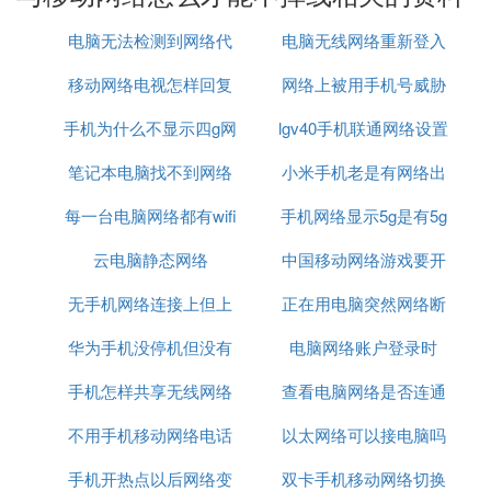
7. 使用物联网卡、流量卡上网卡顿，时断时续
由于签约信息的差异，部分物联网卡、流量卡会出现
电脑无法检测到网络代
电脑无线网络重新登入
上网异常的情况，请更换普通的卡后重试。如果能够
正常连接，建议您联系相关运营商。
移动网络电视怎样回复
理
网络上被用手机号威胁
8. 将APN重置后尝试
手机为什么不显示四g网
原来模式
lgv40手机联通网络设置
怎么办
建议您打开设置，在最上方的搜索栏输入APN，点击
接入点名称 (APN)跳转到设置界面，再次点击接入点
笔记本电脑找不到网络
络怎么回事啊
小米手机老是有网络出
名称 (APN)，然后点击右上角三个点按钮，选择重置
每一台电脑网络都有wifi
适配器怎么办
手机网络显示5g是有5g
现问题
为默认设置尝试。
9. 将手机网络重置后尝试
云电脑静态网络
吗
中国移动网络游戏要开
网吗
如果您在任何区域都发生此类现象，建议您打开手机
设置，在最上方的搜索栏输入还原
网络设置
，点击还
无手机网络连接上但上
正在用电脑突然网络断
加速器
原网络设置，将SIM卡网络还原后尝试。（温馨提
华为手机没停机但没有
不了网
电脑网络账户登录时
了
示：还原网络设置会删除WLAN和蓝牙连接记录，且
需困扰要输入锁屏密码验证）
手机怎样共享无线网络
网络
查看电脑网络是否连通
如果经过以上排查后无法解决您的问题，建议请您提
不用手机移动网络电话
连接电脑连接不上网
以太网络可以接电脑吗
可以用什么命令
前备份好重要数据（微信/QQ等应用需单独备份），
并携带相关购机凭证，到附近的华为客户服务中心检
手机开热点以后网络变
双卡手机移动网络切换