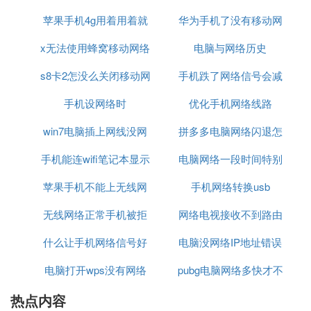
测。
苹果手机4g用着用着就
差的原因
华为手机了没有移动网
吗
⑵ 移动有线宽带总是频繁掉线，什么原因
x无法使用蜂窝移动网络
没网络了
络信号怎么回事
电脑与网络历史
掉线的原因可能是设置问题，也可能是线得连接问
s8卡2怎没么关闭移动网
设置
手机跌了网络信号会减
题，具体操作步骤如下:
1、首先先考虑网络设置问题，右键点击桌面的计算
手机设网络时
络
优化手机网络线路
弱吗
机，选择管理。
win7电脑插上网线没网
拼多多电脑网络闪退怎
⑶ 接电话不断网怎么设置
手机能连wifi笔记本显示
络
电脑网络一段时间特别
么办
品牌型号：华为p40
苹果手机不能上无线网
无网络
手机网络转换usb
卡
系统：HarmonyOS2.0
络连接电脑连接不上网
无线网络正常手机被拒
网络电视接收不到路由
设置接电话不断网可以开启智能切换上网卡进行操作
即可。以手机华为p40为例，设置接电话不断网的步
什么让手机网络信号好
绝接入
电脑没网络IP地址错误
器信号
骤分为3步，具体操作如下： 1 点击
移动网络
<!-- 1
电脑打开wps没有网络
pubg电脑网络多快才不
第1步 点击移动网络 -->
在手机设置界面中，点击移动网络。
热点内容
卡