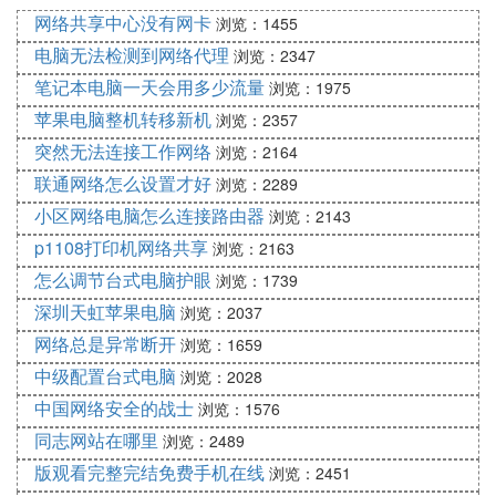
网络共享中心没有网卡
浏览：1455
⑷ 手机连接
无线网络
老是掉线怎么回事
电脑无法检测到网络代理
浏览：2347
以华为P40手机，EMUI10.1.0系统为例，手机连接无
笔记本电脑一天会用多少流量
浏览：1975
线网络老是掉线的原因和解决方法：
苹果电脑整机转移新机
浏览：2357
突然无法连接工作网络
浏览：2164
1、可能是所处区域的无线网络信号较差，例如墙
联通网络怎么设置才好
浏览：2289
角、卫生间、电梯等地。
小区网络电脑怎么连接路由器
浏览：2143
解决方法：尝试更换一个网络信号接收良好的地方即
p1108打印机网络共享
浏览：2163
可。
怎么调节台式电脑护眼
浏览：1739
深圳天虹苹果电脑
浏览：2037
2、可能是手机自身系统的网络设置有点混乱，从而
网络总是异常断开
浏览：1659
导致连接网络时出现掉线的情况。
中级配置台式电脑
浏览：2028
解决方法：尝试还原手机的网络设置，或者是重启一
中国网络安全的战士
浏览：1576
下手机。
同志网站在哪里
浏览：2489
版观看完整完结免费手机在线
浏览：2451