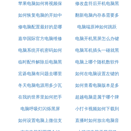
苹果电脑如何将视频保
修改盘符后开机电脑黑
何同频
如何恢复电脑的开始中
密
翻新电脑内存条需要多
屏
修电脑配置最好的是哪
的搜索
电脑端原神如何跳跃
少钱
嘉华国际官方电脑维修
个品牌
电脑开机黑屏怎么办键
电脑系统开机密码如何
需要多少钱
电脑耳机插头一碰就黑
盘鼠标都亮
临时配件解除后电脑黑
取消
电脑上哪个随机数软件
屏
宏碁电脑有问题去哪里
屏
如何在电脑设置左键的
最好
冬天电脑电源用多少瓦
维修
如何查看电脑版本是多
点击速度
在我的世界里如何把手
超越电脑是属于哪个牌
少
电脑呼吸灯闪烁黑屏
机变成电脑
小打卡视频如何下载到
子
如何设置电脑上微信支
直播时如何放出电脑音
电脑上