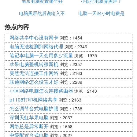
南京电脑配置哪个好
付
小孩把电脑弄黑屏了
频
电脑黑屏然后说输入不
电脑一天24小时电费是
热点内容
支持
多少
网络共享中心没有网卡
浏览：1454
电脑无法检测到网络代理
浏览：2346
笔记本电脑一天会用多少流量
浏览：1975
苹果电脑整机转移新机
浏览：2357
突然无法连接工作网络
浏览：2163
联通网络怎么设置才好
浏览：2289
小区网络电脑怎么连接路由器
浏览：2143
p1108打印机网络共享
浏览：2163
怎么调节台式电脑护眼
浏览：1738
深圳天虹苹果电脑
浏览：2037
网络总是异常断开
浏览：1658
中级配置台式电脑
浏览：2027