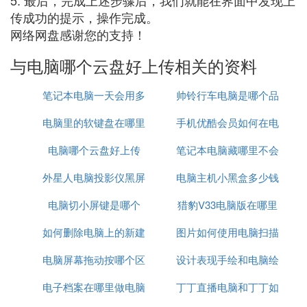
5. 最后，完成上述步骤后，我们就能在界面中发现上
传成功的提示，操作完成。
网络网盘感谢您的支持！
与电脑哪个云盘好上传相关的资料
笔记本电脑一天会用多
帅铃行车电脑是哪个品
电脑里的软键盘在哪里
少流量
手机优酷会员如何在电
牌
电脑哪个云盘好上传
笔记本电脑藏哪里不会
脑上关掉
外星人电脑投影仪黑屏
电脑主机小黑盒多少钱
被偷
电脑切小屏键是哪个
猎豹V33电脑版在哪里
如何删除电脑上的新建
图片如何使用电脑扫描
电脑屏幕拖动按哪个区
文档
设计表现手绘和电脑绘
电子档案在哪里做电脑
域
丁丁直播电脑和丁丁如
图哪个重要