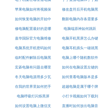
苹果电脑如何将视频保
修改盘符后开机电脑黑
何同频
如何恢复电脑的开始中
密
翻新电脑内存条需要多
屏
修电脑配置最好的是哪
的搜索
电脑端原神如何跳跃
少钱
嘉华国际官方电脑维修
个品牌
电脑开机黑屏怎么办键
电脑系统开机密码如何
需要多少钱
电脑耳机插头一碰就黑
盘鼠标都亮
临时配件解除后电脑黑
取消
电脑上哪个随机数软件
屏
宏碁电脑有问题去哪里
屏
如何在电脑设置左键的
最好
冬天电脑电源用多少瓦
维修
如何查看电脑版本是多
点击速度
在我的世界里如何把手
超越电脑是属于哪个牌
少
电脑呼吸灯闪烁黑屏
机变成电脑
小打卡视频如何下载到
子
如何设置电脑上微信支
直播时如何放出电脑音
电脑上