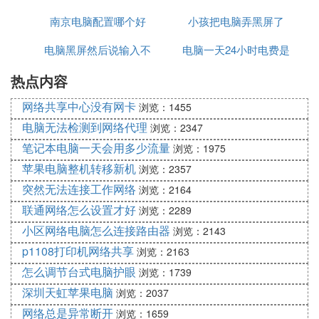
南京电脑配置哪个好
付
小孩把电脑弄黑屏了
频
电脑黑屏然后说输入不
电脑一天24小时电费是
热点内容
支持
多少
网络共享中心没有网卡
浏览：1455
电脑无法检测到网络代理
浏览：2347
笔记本电脑一天会用多少流量
浏览：1975
苹果电脑整机转移新机
浏览：2357
突然无法连接工作网络
浏览：2164
联通网络怎么设置才好
浏览：2289
小区网络电脑怎么连接路由器
浏览：2143
p1108打印机网络共享
浏览：2163
怎么调节台式电脑护眼
浏览：1739
深圳天虹苹果电脑
浏览：2037
网络总是异常断开
浏览：1659