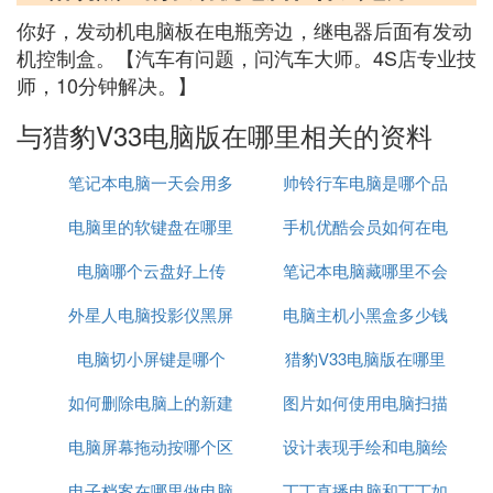
你好，发动机电脑板在电瓶旁边，继电器后面有发动
机控制盒。【汽车有问题，问汽车大师。4S店专业技
师，10分钟解决。】
与猎豹V33电脑版在哪里相关的资料
笔记本电脑一天会用多
帅铃行车电脑是哪个品
电脑里的软键盘在哪里
少流量
手机优酷会员如何在电
牌
电脑哪个云盘好上传
笔记本电脑藏哪里不会
脑上关掉
外星人电脑投影仪黑屏
电脑主机小黑盒多少钱
被偷
电脑切小屏键是哪个
猎豹V33电脑版在哪里
如何删除电脑上的新建
图片如何使用电脑扫描
电脑屏幕拖动按哪个区
文档
设计表现手绘和电脑绘
电子档案在哪里做电脑
域
丁丁直播电脑和丁丁如
图哪个重要