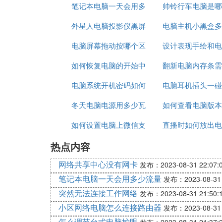
笔记本电脑一天会用多
帅铃行车电脑是哪
外星人电脑投影仪黑屏
少流量
电脑主机小黑盒多
牌
电脑屏幕拖动按哪个区
设计表现手绘和电
如何恢复电脑的开始中
域
翻新电脑内存条需
图哪个重要
电脑系统开机密码如何
的搜索
电脑耳机插头一碰
少钱
冬天电脑电源用多少瓦
取消
如何查看电脑版本
屏
如何设置电脑上微信支
直播时如何放出电
少
热点内容
付
频
网络共享中心没有网卡
发布：2023-08-31 22:07:
笔记本电脑一天会用多少流量
发布：2023-08-31 
突然无法连接工作网络
发布：2023-08-31 21:50:
小区网络电脑怎么连接路由器
发布：2023-08-31 
怎么调节台式电脑护眼