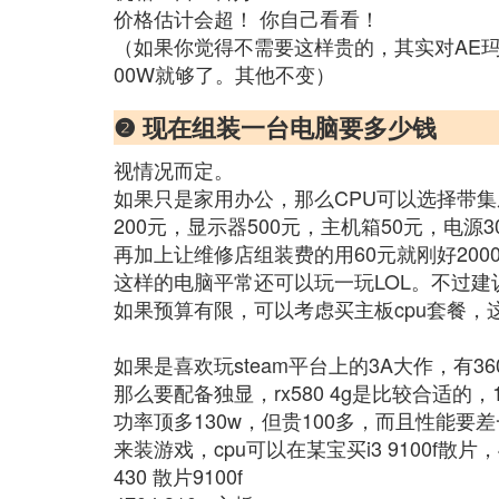
价格估计会超！ 你自己看看！
（如果你觉得不需要这样贵的，其实对AE玛雅来说
00W就够了。其他不变）
❷ 现在组装一台电脑要多少钱
视情况而定。
如果只是家用办公，那么CPU可以选择带集成显卡
200元，显示器500元，主机箱50元，电源30
再加上让维修店组装费的用60元就刚好200
这样的电脑平常还可以玩一玩LOL。不过建
如果预算有限，可以考虑买主板cpu套餐，
如果是喜欢玩steam平台上的3A大作，有36
那么要配备独显，rx580 4g是比较合适的
功率顶多130w，但贵100多，而且性能要
来装游戏，cpu可以在某宝买i3 9100f散
430 散片9100f