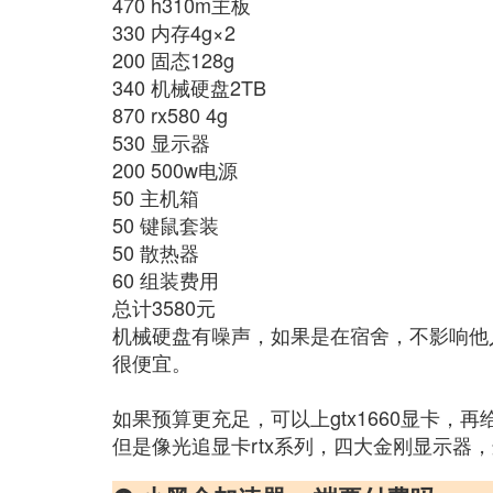
470 h310m主板
330 内存4g×2
200 固态128g
340 机械硬盘2TB
870 rx580 4g
530 显示器
200 500w电源
50 主机箱
50 键鼠套装
50 散热器
60 组装费用
总计3580元
机械硬盘有噪声，如果是在宿舍，不影响他人
很便宜。
如果预算更充足，可以上gtx1660显卡，再
但是像光追显卡rtx系列，四大金刚显示