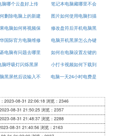
电脑哪个云盘好上传
笔记本电脑藏哪里不会
何删除电脑上的新建
图片如何使用电脑扫描
被偷
果电脑如何将视频保
文档
修改盘符后开机电脑黑
华国际官方电脑维修
密
电脑开机黑屏怎么办键
屏
碁电脑有问题去哪里
需要多少钱
如何在电脑设置左键的
盘鼠标都亮
电脑呼吸灯闪烁黑屏
维修
小打卡视频如何下载到
点击速度
脑黑屏然后说输入不
电脑一天24小时电费是
电脑上
支持
多少
2023-08-31 22:06:18
浏览：2346
23-08-31 21:50:25
浏览：2357
23-08-31 21:48:37
浏览：2288
23-08-31 21:40:56
浏览：2163