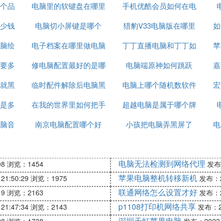
个品
电脑里的软键盘在哪里
手机优酷会员如何在电
少钱
电脑切小屏键是哪个
猎豹V33电脑版在哪里
脑上关掉
如
脑绘
电子档案在哪里做电脑
丁丁直播电脑和丁丁如
苹
要多
修电脑配置最好的是哪
电脑端原神如何跳跃
何同频
嘉
就黑
临时配件解除后电脑黑
个品牌
电脑上哪个随机数软件
宏
是多
在我的世界里如何把手
屏
超越电脑是属于哪个牌
最好
脑音
南京电脑配置哪个好
机变成电脑
小孩把电脑弄黑屏了
子
电
电脑无法检测到网络代理
08
浏览：1454
发布：
苹果电脑整机转移新机
21:50:29
浏览：1975
发布：20
联通网络怎么设置才好
19
浏览：2163
发布：20
p1108打印机网络共享
21:47:34
浏览：2143
发布：20
深圳天虹苹果电脑