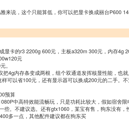
，这个只能算低，你可以把显卡换成丽台P600 1400元，或
的r3 2200g 600元，主板a320m 300元，内存4g
0w120元
0元。
议把4g内存条变成两根，组个双通道发挥核显性能，也就只
这样可以省100元，还有显示器可以换成200元的二手。
00预算
，1080P中高特效能流畅玩，只是功耗比较大，假如宿舍限
差一些。不建议选。还有gtx1060，某宝有售，狗东没有，
片，400多一点，其他配件建议都在狗东买