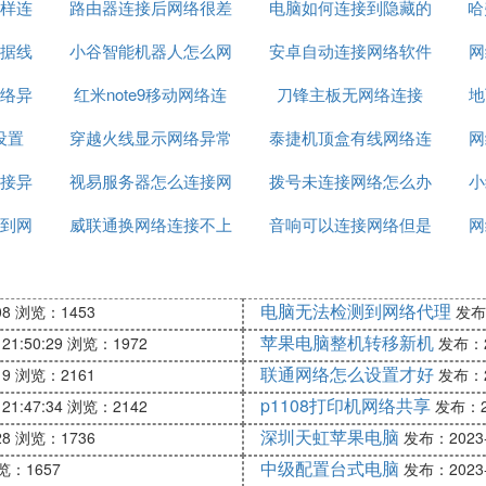
样连
路由器连接后网络很差
电脑如何连接到隐藏的
哈
据线
小谷智能机器人怎么网
安卓自动连接网络软件
网络
网
络异
红米note9移动网络连
络连接
刀锋主板无网络连接
地
设置
穿越火线显示网络异常
接不上
泰捷机顶盒有线网络连
网
接异
视易服务器怎么连接网
安全
拨号未连接网络怎么办
接这样设置
小
到网
威联通换网络连接不上
络
音响可以连接网络但是
网
无法上网
电脑无法检测到网络代理
08
浏览：1453
发布：
苹果电脑整机转移新机
21:50:29
浏览：1972
发布：20
联通网络怎么设置才好
19
浏览：2161
发布：20
p1108打印机网络共享
21:47:34
浏览：2142
发布：20
深圳天虹苹果电脑
28
浏览：1736
发布：2023-0
中级配置台式电脑
览：1657
发布：2023-0