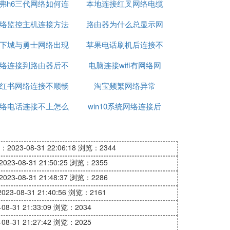
弗h6三代网络如何连
网
本地连接红叉网络电缆
的网络
络监控主机连接方法
接
路由器为什么总显示网
被拔出
下城与勇士网络出现
苹果电话刷机后连接不
络异常
络连接到路由器后不
异常09
电脑连接wifi有网络网
上网络
红书网络连接不顺畅
能上网
淘宝频繁网络异常
页打不开
络电话连接不上怎么
win10系统网络连接后
办
无法访问
2023-08-31 22:06:18
浏览：2344
23-08-31 21:50:25
浏览：2355
23-08-31 21:48:37
浏览：2286
23-08-31 21:40:56
浏览：2161
8-31 21:33:09
浏览：2034
8-31 21:27:42
浏览：2025