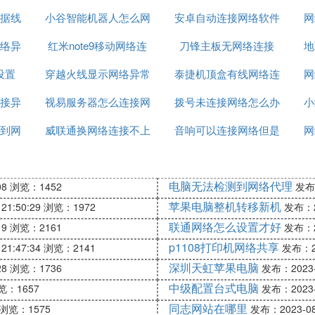
据线
小谷智能机器人怎么网
安卓自动连接网络软件
网络
网
络异
红米note9移动网络连
络连接
刀锋主板无网络连接
地
设置
穿越火线显示网络异常
接不上
泰捷机顶盒有线网络连
网
接异
视易服务器怎么连接网
安全
拨号未连接网络怎么办
接这样设置
小
到网
威联通换网络连接不上
络
音响可以连接网络但是
网
无法上网
电脑无法检测到网络代理
08
浏览：1452
发布：
苹果电脑整机转移新机
21:50:29
浏览：1972
发布：20
联通网络怎么设置才好
19
浏览：2161
发布：20
p1108打印机网络共享
21:47:34
浏览：2141
发布：20
深圳天虹苹果电脑
28
浏览：1736
发布：2023-0
中级配置台式电脑
览：1657
发布：2023-0
同志网站在哪里
浏览：1575
发布：2023-08-