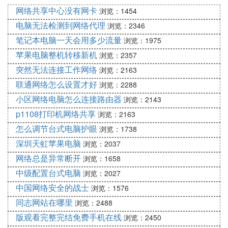
网络共享中心没有网卡
浏览：1454
或者是跟卡槽接触不良，若依然无法使用数据网络上
电脑无法检测到网络代理
网，请携带购机发票、保修卡和手机前往
浏览：2346
笔记本电脑一天会用多少流量
浏览：1975
就近的OPPO客户服务中心检测处理。
苹果电脑整机转移新机
浏览：2357
手机打不了电话怎么办，显示无法连接
突然无法连接工作网络
浏览：2163
到移动网络
联通网络怎么设置才好
浏览：2288
这个情况说明手机没有信号。
小区网络电脑怎么连接路由器
浏览：2143
建议关机重启，重新插拔手机卡试试。
p1108打印机网络共享
浏览：2163
怎么调节台式电脑护眼
浏览：1738
2. 网络电话无法接通对方咋回事
深圳天虹苹果电脑
浏览：2037
有两种可能，一是对方手机有拦截功能设置成自动拦
网络总是异常断开
浏览：1658
截。二是对方手机非正常关机，就是开机状态直接拔
中级配置台式电脑
浏览：2027
下电池后对方打过去听到的就是无法接通而不是用户
中国网络安全的战士
浏览：1576
已关机，不信你自己手机上试试。
同志网站在哪里
浏览：2488
3. 联通手机卡打电话无法连接网络
版观看完整完结免费手机在线
浏览：2450