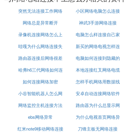
手机打不了电话，显示无法连接到移动
网络。, 手机打电话时无法连接到移动
突然无法连接工作网络
小区网络电脑怎么连接
网络是怎么回事?
网络总是异常断开
神武3手游网络连接
路由器
这种情况
录像机连接网络怎么上
电脑怎么样连接自己家
建议将手机卡
换别的手机上测试下，确认是否卡的问题
哇嘎为什么网络连接失
网
新买的网络电视怎样连
的网络
为什么手机打电话老现显示无法连接到
路由器连接后网络很差
败
电脑如何连接到隐藏的
接网络
移动网络。
哈弗h6三代网络如何连
本地连接红叉网络电缆
网络
手机打电话显示，无法连接到移动网络。
如何连接网络加密
接
怎样手机网络用数据线
被拔出
可能是你的手机支持4G网络，但是通话还是需要两g
网络来支持的。
小谷智能机器人怎么网
安卓自动连接网络软件
连接给电脑
所以在打电话的时候自然会切换到2g网络，之前正在
网络监控主机连接方法
络连接
路由器为什么总显示网
上网的后台，就会显示无法连接移动网络。
还有一种情况就是，设置到权限问题了，禁止使用用
ebs网络异常
为什么电视首页网络异
络异常
联网，在设置里面，打开就可以了。
红米note9移动网络连接
刀锋主板无网络连接
常