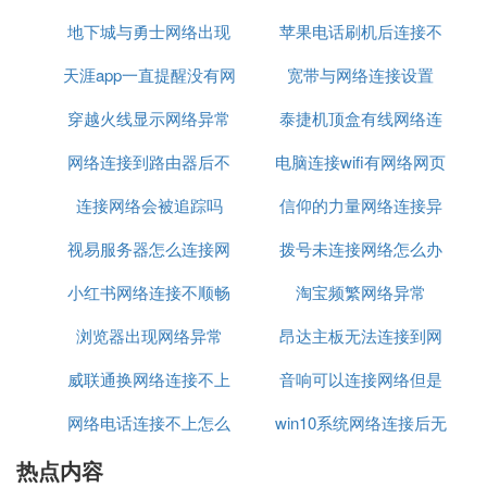
oppo手机打电话无法连接到移动网络是
怎么回事
地下城与勇士网络出现
不上
苹果电话刷机后连接不
建议先刷机，最有可能是固件的问题，如果刷机后仍
天涯app一直提醒没有网
异常09
宽带与网络连接设置
上网络
然不能改善问题，那就说明手机的确有毛
穿越火线显示网络异常
络连接
泰捷机顶盒有线网络连
病了。
网络连接到路由器后不
安全
电脑连接wifi有网络网页
接这样设置
【具体方法】
连接网络会被追踪吗
能上网
信仰的力量网络连接异
打不开
1、联系运营商确认手机SIM卡开通了上网功能或是
否欠费；
视易服务器怎么连接网
拨号未连接网络怎么办
常
2、确保数据网络开关打开，重启手机后尝试是否可
小红书网络连接不顺畅
络
淘宝频繁网络异常
以上网；
浏览器出现网络异常
昂达主板无法连接到网
3、检查手机屏幕上方状态栏信号图标，是否信号较
弱、信号不稳定或无信号，若当地环境的信
威联通换网络连接不上
音响可以连接网络但是
络
号不良，更换不同地方尝试；
网络电话连接不上怎么
win10系统网络连接后无
无法上网
4、关闭WiFi开关，避免搜索到公共WiFi导致无法使
热点内容
办
法访问
用数据网络；更换SIM卡确认是否是SIM卡