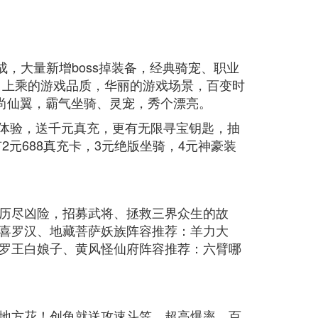
。
，大量新增boss掉装备，经典骑宠、职业
，上乘的游戏品质，华丽的游戏场景，百变时
尚仙翼，霸气坐骑、灵宠，秀个漂亮。
同体验，送千元真充，更有无限寻宝钥匙，抽
有2元688真充卡，3元绝版坐骑，4元神豪装
历尽凶险，招募武将、拯救三界众生的故
喜罗汉、地藏菩萨妖族阵容推荐：羊力大
罗王白娘子、黄风怪仙府阵容推荐：六臂哪
地方花！创角就送攻速斗笠，超高爆率，百