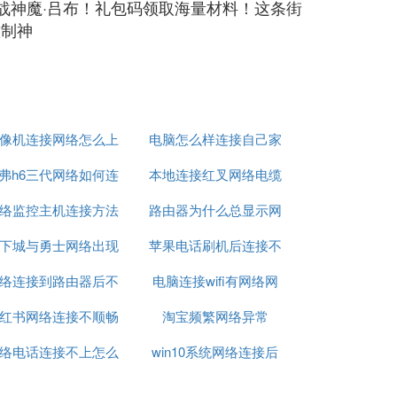
双战神魔·吕布！礼包码领取海量材料！这条街
控制神
像机连接网络怎么上
电脑怎么样连接自己家
弗h6三代网络如何连
网
本地连接红叉网络电缆
的网络
络监控主机连接方法
接
路由器为什么总显示网
被拔出
下城与勇士网络出现
苹果电话刷机后连接不
络异常
络连接到路由器后不
异常09
电脑连接wifi有网络网
上网络
红书网络连接不顺畅
能上网
淘宝频繁网络异常
页打不开
络电话连接不上怎么
win10系统网络连接后
办
无法访问