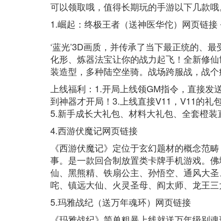
可以领取哦，值得长期玩的手游以下几款哦
1.崛起：终极王者（送神医华佗）网页链接 
‘蓝光’3D画质，并传承了当下最正统的、
化形、炼器法宝让你的战力起飞！全新修仙
装造型，多种陆空坐骑。战场跨服战，战个
上线福利：1.开局上线领GM指令，直接发
到神器才开局！3.上线直接V11，V11的礼
5.新手成长大礼包、材料大礼包、全套橙
4.西游伏魔记网页链接
《西游伏魔记》定位于玄幻题材的概念范畴
事。是一款回合制放置类卡牌手机游戏。佛
仙、黑熊精、铁扇公主、孙悟空、通风大圣
咤、镇远大仙、火灵圣母、阎太师、龙王三
5.玛雅战纪（送万年魂环）网页链接
《玛雅战纪》简单粗暴上线就送万年级别魂