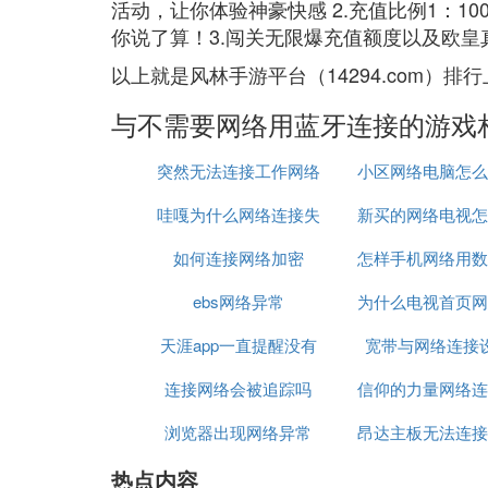
活动，让你体验神豪快感 2.充值比例1：1
你说了算！3.闯关无限爆充值额度以及欧
以上就是风林手游平台（14294.com）
与不需要网络用蓝牙连接的游戏
突然无法连接工作网络
小区网络电脑怎么
哇嘎为什么网络连接失
新买的网络电视怎
路由器
如何连接网络加密
败
怎样手机网络用数
接网络
ebs网络异常
为什么电视首页网
连接给电脑
天涯app一直提醒没有
宽带与网络连接
常
连接网络会被追踪吗
网络连接
信仰的力量网络连
浏览器出现网络异常
昂达主板无法连接
常
热点内容
络