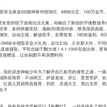
。
登录兑换送SS级神将华指洞佗、6888元宝、100万金币
最受欢迎的线下游戏玩法元素，却融合了新创的平衡数值养成
世界，多样跨服竞技，瑰丽3D视觉特效，唯美国风画面
痛快。自动主线，解放双手。至尊投资，180倍返利。时
送GM命令领取盲盒大礼包，必出幻化，2.全新大作，不
包直接领取。平民也能干翻大佬！4.1:1000充值比例，更
装直接赠送，让你刷图不再浪费时间
，借此讲述神秘少年为了解开自己粗亮的身世之谜，一路
域阵容推荐：不动明王、萨提老祖、济公、普贤菩萨、欢
、红孩儿冥府阵容推荐：判官、灵感大王、黑白无常、阎
太子
环，所有充值货币都可以【免费打】，一切充值多了都没