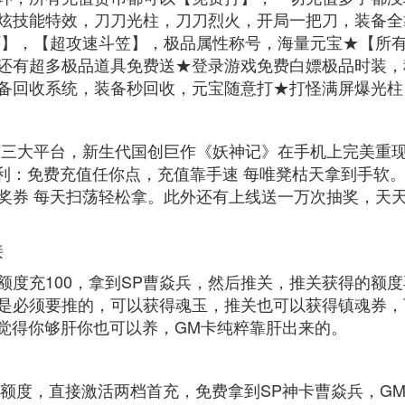
炫技能特效，刀刀光柱，刀刀烈火，开局一把刀，装备全
环】，【超攻速斗笠】，极品属性称号，海量元宝★【所
还有超多极品道具免费送★登录游戏免费白嫖极品时装，
备回收系统，装备秒回收，元宝随意打★打怪满屏爆光柱
三大平台，新生代国创巨作《妖神记》在手机上完美重现！
福利：免费充值任你点，充值靠手速 每唯凳枯天拿到手软
奖券 每天扫荡轻松拿。此外还有上线送一万次抽奖，天
接
额度充100，拿到SP曹焱兵，然后推关，推关获得的额
是必须要推的，可以获得魂玉，推关也可以获得镇魂券，
你觉得你够肝你也可以养，GM卡纯粹靠肝出来的。
GM额度，直接激活两档首充，免费拿到SP神卡曹焱兵，