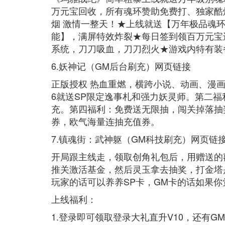
万元宝回收，所有魂环赞助免费打、独家酷
烟 激情一整天！★上线就送【万年极品魂
能】，满屏特效炸裂★每日签到领百万元宝
系统，刀刀吸血，刀刀烈火★游戏内特有装
6.妖神记（GM后台刷充）网页链接
正版授权 热血重燃，横跨小说、动画、漫画
6就送SP限定逸事札和强力妖灵师。第二
充。第四福利：免费送无限抽，闯关掉落抽
券，欧气海量连抽充值券。
7.镇魂街：武神躯（GM科技刷充）网页链
开局跟主线走，领取创角礼包后，用赠送的
推关激活基金，然后灵玉拿去抽奖，打金塔
玩家的话可以养养SP卡，GM卡的话如果
上线福利：
1.登录即可领取登录大礼直升V10，还有