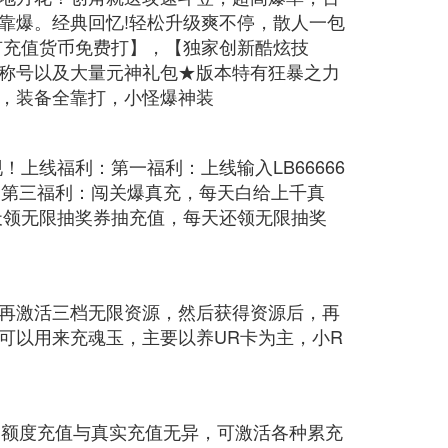
靠爆。经典回忆!轻松升级爽不停，散人一包
有充值货币免费打】，【独家创新酷炫技
称号以及大量元神礼包★版本特有狂暴之力
，装备全靠打，小怪爆神装
上线福利：第一福利：上线输入LB66666
。第三福利：闯关爆真充，每天白给上千真
天领无限抽奖券抽充值，每天还领无限抽奖
度再激活三档无限资源，然后获得资源后，再
可以用来充魂玉，主要以养UR卡为主，小R
GM额度充值与真实充值无异，可激活各种累充