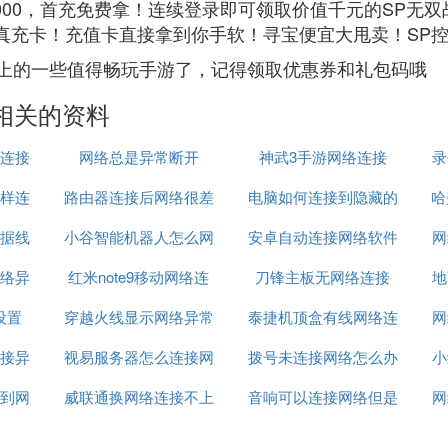
0000，首充免费拿！连续登录即可领取价值千元的SP无
皇真充卡！充值卡直接拿到你手软！寻宝便宜大甩卖！SP
排行上的一些值得畅玩手游了，记得领取优惠券和礼包码哦
相关的资料
连接
网络总是异常断开
神武3手游网络连接
录
样连
路由器连接后网络很差
电脑如何连接到隐藏的
哈
据线
小谷智能机器人怎么网
安卓自动连接网络软件
网络
网
络异
红米note9移动网络连
络连接
刀锋主板无网络连接
地
设置
穿越火线显示网络异常
接不上
泰捷机顶盒有线网络连
网
接异
视易服务器怎么连接网
安全
拨号未连接网络怎么办
接这样设置
小
到网
威联通换网络连接不上
络
音响可以连接网络但是
网
无法上网