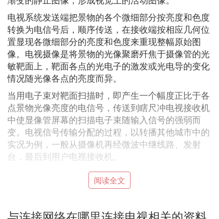
电视系统发送端把景物的各个微细部分按亮度和色度
转换为电信号后，顺序传送，在接收端按相应几何位
置显现各微细部分的亮度和色度来重现整幅原始图
像。电视摄像是将景物的光像聚磨歼焦于摄像管的光
敏靶面上，靶面各点的光电子的激发或光电导的变化
情况随光像各点的亮度而异。
当用电子束对靶面扫描时，即产生一个幅度正比于各
点景物光像亮度的电信号，传送到瞎尺冲电视接收机
中使显像管屏幕的扫描电子束随输入信号的强弱而
变。电视信号传输分配的过程，以转播其他城市中的
实况为例，一般从摄像机再经微波中继线路、发射
台，最后到用户电视接收机。
3. 如何将网线连接到网络电视上
阅读全文
网线连接网竖或络电视的方法:
1、有线
网络连接
：网络电视用网线连接路由器，按
与连接网络在哪里连接电视相关的资料