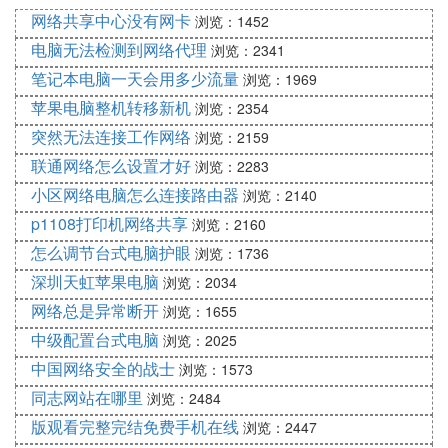
点列表中选择您要连接的无线网络名称，用遥控器点
网络共享中心没有网卡
浏览：1452
击“确认”按键，进行连接选择（若无线热点设置了密
电脑无法检测到网络代理
浏览：2341
码，请按画面提示输入密码）。
笔记本电脑一天会用多少流量
浏览：1969
苹果电脑整机转移新机
浏览：2354
5. 如何利用宽带连接电视机
突然无法连接工作网络
浏览：2159
如果电视机支持联网功能，则一般直接将电视机连接
联通网络怎么设置才好
浏览：2283
到路由器上，通过路由器连接宽带网络上网即可，方
小区网络电脑怎么连接路由器
浏览：2140
法如下：
p1108打印机网络共享
浏览：2160
1、准备一条网线，一头插入电视机的网络端口，另
怎么调节台式电脑护眼
浏览：1736
一头插入家中路由器的LAN口；
深圳天虹苹果电脑
浏览：2034
2、打开电视机，将遥控器对准电视机，按菜单键，
网络总是异常断开
浏览：1655
找到系统设置，按确认键进入；
中级配置台式电脑
浏览：2025
3、进入系统设置界面后，找到有线网络连接，按确
中国网络安全的战士
浏览：1573
认键进入；
同志网站在哪里
浏览：2484
4、进入后设置电视机自动获取IP地址即可；
版观看完整完结免费手机在线
浏览：2447