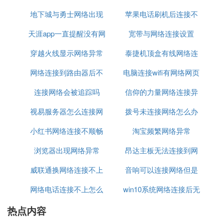
信号源切换至AV模式。
地下城与勇士网络出现
不上
苹果电话刷机后连接不
2、开机
机顶盒连接茄滑拿电源后，前指示灯亮起，自动开
天涯app一直提醒没有网
异常09
宽带与网络连接设置
上网络
机。
穿越火线显示网络异常
络连接
泰捷机顶盒有线网络连
3、连接网络
机顶盒支持有线和无线WIFI网络接。有线接入：通过
网络连接到路由器后不
安全
电脑连接wifi有网络网页
接这样设置
网线连接路由器和机颤搭顶盒。无线WIFI接入：在网
连接网络会被追踪吗
能上网
信仰的力量网络连接异
打不开
络设置中，选择可用的WIFI热点进行连接。
4、使用以太网络
视易服务器怎么连接网
拨号未连接网络怎么办
常
首先需要确认网线连接正常。根据家庭网络设备（路
由器）的设置选择合适您的网络连接：若为动态分配
小红书网络连接不顺畅
络
淘宝频繁网络异常
DHCP，“设置”→“网络”→“IP获取模式”→“自动”机顶
浏览器出现网络异常
昂达主板无法连接到网
盒会自动配置网络。
若为静态IP，“设置”→“网让判络”→“IP获取模式”→“手
威联通换网络连接不上
音响可以连接网络但是
络
动”，输入正确的IP、子网掩码、默认网关和DNS服
网络电话连接不上怎么
win10系统网络连接后无
无法上网
务器。
5、使用WIFI网络
热点内容
办
法访问
请先确认网线已经拔掉，选择“设置”→“网络”，从热