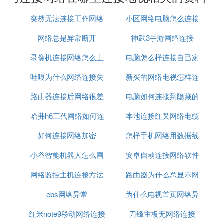
遥控器菜单键呼出菜单窗口，进入功能选项，选择网
络设置，再选择有线连接并衫正把网络设置设为自动
突然无法连接工作网络
小区网络电脑怎么连接
获取，设备自动获取IP地址连接网络。
网络总是异常断开
神武3手游网络连接
路由器
2、
无线网络
连接：如果网络电视有内置WiFi模块，
按遥控器菜单键呼出菜单窗口，进入功能选项，选择
录像机连接网络怎么上
电脑怎么样连接自己家
网络设置，再选择无线连接并按确认键搜索WIFI信
号，选择搜到的目标信号输入密码连接或纤悔即可。
哇嘎为什么网络连接失
网
新买的网络电视怎样连
的网络
如果连接不上网络，可以重启一下路由器或者拨打网
路由器连接后网络很差
败
电脑如何连接到隐藏的
接网络
络服务商的客服电话咨询。网线出现断路，就会造成
电视机显示网线未查现象。
哈弗h6三代网络如何连
本地连接红叉网络电缆
网络
4. 网络电视怎么连接网络
如何连接网络加密
接
怎样手机网络用数据线
被拔出
网络电视怎么连接网络
小谷智能机器人怎么网
安卓自动连接网络软件
连接给电脑
1、连接电视
网络监控主机连接方法
络连接
路由器为什么总显示网
（1）使用HDMI高清线或AV线将机顶盒与电视机连
接；若使用HDMI线连接，请使用电视遥控器将电视
ebs网络异常
为什么电视首页网络异
络异常
机信号源切换至HDMI制式。
红米note9移动网络连接
刀锋主板无网络连接
常
（2）若使用AV线连接，请使用电视遥控器将电视机