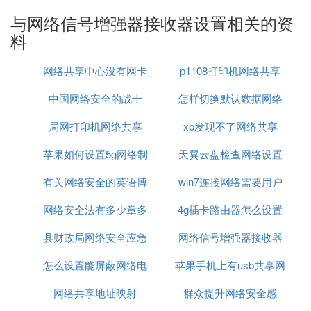
实现扩充无线网络覆盖范围的目的，有效的增大的无
与网络信号增强器接收器设置相关的资
线网络的覆盖区，减少了无线网络信号死角。
料
WDS只是扩充无线网络覆盖范围的中继方式，它不
会改变原有无线网络的传输速度，这主要由无线路由
网络共享中心没有网卡
p1108打印机网络共享
器的传输性能所决定，同时并非所有无线路由器都支
中国网络安全的战士
怎样切换默认数据网络
持WDS。现在大多数的无线路由器和各品牌的无线A
P基本上都直接能开启WDS功能，但某些无线路由器
局网打印机网络共享
xp发现不了网络共享
设置
如LINKSYS的WRT54G的WDS功能被隐藏了，需要
升级DD-WRT固件包之后才能使用。此外，某些厂家
苹果如何设置5g网络制
天翼云盘检查网络设置
的产品里根本就没有能支持WDS功能的硬件。所以
有关网络安全的英语博
式
win7连接网络需要用户
在决定使用WDS之前，一定要先确认你的无线路由
器是否可以支持WDS。
网络安全法有多少章多
客作文
4g插卡路由器怎么设置
名密码怎么设置
尽管很多无线路由器都称自己的产品符合某某标准，
县财政局网络安全应急
少条单选题
网络信号增强器接收器
网络
但各品牌产品之间的兼容性问题依旧存在。我们建议
您最好选择相同品牌相同型号的无线路由产品来应用
怎么设置能屏蔽网络电
演练报价
苹果手机上有usb共享网
设置
WDS功能。当在使用“点对多点”的几种WDS模式
网络共享地址映射
话
群众提升网络安全感
络吗
时，“中心无线设备”的带宽是有限的。通过连接到它