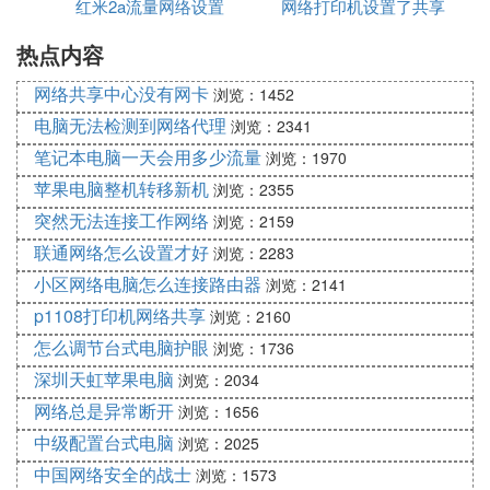
AC地址，即为中继所用的MAC。如下图：
红米2a流量网络设置
网络打印机设置了共享
由器
无线路由器A的MAC地址 提示：获取无线路由器MA
热点内容
不能打印
C地址其实相当简单，大家可以直接登录对应无线路
由器获取，也可以直接在无线路由器外壳上的'铭标上
网络共享中心没有网卡
浏览：1452
查看，当然无线路由器说明书中也有。最简单的还是
电脑无法检测到网络代理
浏览：2341
看无线路由器外壳上的标注，如下图：
笔记本电脑一天会用多少流量
浏览：1970
无线路由器WDS中继设置指南
苹果电脑整机转移新机
浏览：2355
突然无法连接工作网络
浏览：2159
一、首先登录无线路由器A管理界面设置(登录路由器
的方法在前几节文章有详细介绍，不懂的朋友先去复
联通网络怎么设置才好
浏览：2283
习下前面的文章)192.168.1.1，点击左侧菜单中的安
小区网络电脑怎么连接路由器
浏览：2141
装->无线设置。若路由器默认无线频道为auto(自
p1108打印机网络共享
浏览：2160
动)，必须首先将频道改为固定的数值，一般情况都
怎么调节台式电脑护眼
浏览：1736
是使用1、6或11无线频道。
深圳天虹苹果电脑
浏览：2034
无线路由器WDS设置 提示：无线网络标识默认NET
网络总是异常断开
浏览：1656
GEAR，也可以用数字与字母组合任意命名，进行中
中级配置台式电脑
浏览：2025
继的两个无线路由器，SSID可以相同，也可以不
中国网络安全的战士
浏览：1573
同。如果希望无线客户端在两个无线路由器的范围内