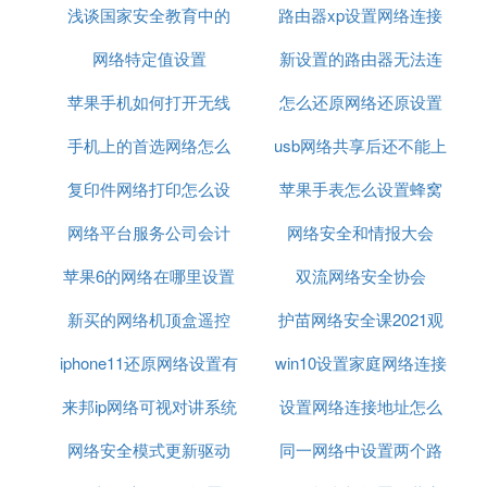
的设备越多，每个设备所能分到的带宽就越少。当然
浅谈国家安全教育中的
路由器xp设置网络连接
在家庭应用中这个问题并不严重。
网络特定值设置
网络安全
新设置的路由器无法连
无线路由器设置
下面我们就来与大家详细介绍下多个无线路由器如何
实现WDS桥链，下面以2台无线路由器组建WDS中继
苹果手机如何打开无线
怎么还原网络还原设置
接网络连接
为例。
手机上的首选网络怎么
网络设置方法
usb网络共享后还不能上
无线路由器WDS中继的实现
复印件网络打印怎么设
设置
苹果手表怎么设置蜂窝
网
在组建两台无线路由器WDS，首选必须确保两台无
线路由器均支持WDS功能。同时需要注意的是，最
网络平台服务公司会计
置
网络安全和情报大会
网络电信网络
好使用同一品牌的无线路由器，避免不兼容情况的出
苹果6的网络在哪里设置
科目设置
双流网络安全协会
现，减少不必要的麻烦。在这里我们选择两台NETG
EAR WNR2200无线路由器A和B进行无线中继(WD
新买的网络机顶盒遥控
密码
护苗网络安全课2021观
S)演示，我们让A无线路由器连接宽带，B无线路由
iphone11还原网络设置有
器怎么设置
win10设置家庭网络连接
后感
器在远端与A中继，原理图如下：
无线路由器实现WDS中继示意图 NETGEAR路由器
来邦ip网络可视对讲系统
没有影响
设置网络连接地址怎么
的MAC地址，可以在设备背面查看条形码，也可以在
网络安全模式更新驱动
设置
同一网络中设置两个路
设置路由器设置密码
管理界面的“路由器状态下”查看，“局域网端口”下的M