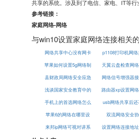
共享的系统。涉及到了电信、家电、IT等行
参考链接：
家庭网络-网络
与win10设置家庭网络连接相关
网络共享中心没有网卡
p1108打印机网
苹果如何设置5g网络制
天翼云盘检查网络
县财政局网络安全应急
式
网络信号增强器接
浅谈国家安全教育中的
演练报价
路由器xp设置网
设置
手机上的首选网络怎么
网络安全
usb网络共享后
无线路由器设
苹果6的网络在哪里设
设置
双流网络安全协
上网
来邦ip网络可视对讲系
置密码
设置网络连接地址