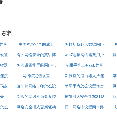
业。
的资料
络共享
中国网络安全的战士
怎样切换默认数据网络
设置
有关网络安全的英语博
win7连接网络需要用户
设置
网
收器
怎么设置能屏蔽网络电
客作文
苹果手机上有usb共享
名密码怎么设置
络连接
网络特定值设置
话
新设置的路由器无法连
网络吗
苹
还不能
置
复印件网络打印怎么设
苹果手表怎么设置蜂窝
接网络连接
网
会
新买的网络机顶盒遥控
置
护苗网络安全课2021观
网络电信网络
i
怎么
网络安全模式更新驱动
器怎么设置
同一网络中设置两个路
后感