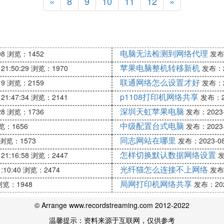
«
8
9
10
11
12
»
电脑无法检测到网络代理
08
浏览：1452
发布：
苹果电脑整机转移新机
21:50:29
浏览：1970
发布：20
联通网络怎么设置才好
19
浏览：2159
发布：20
p1108打印机网络共享
21:47:34
浏览：2141
发布：20
深圳天虹苹果电脑
28
浏览：1736
发布：2023-0
中级配置台式电脑
览：1656
发布：2023-0
同志网站在哪里
浏览：1573
发布：2023-08-
怎样切换默认数据网络设置
21:16:58
浏览：2447
发
光纤猫怎么连接不上网络
:10:40
浏览：2474
发布：
局网打印机网络共享
浏览：1948
发布：2023
© Arrange www.recordstreaming.com 2012-2022
温馨提示：资料来源于互联网，仅供参考