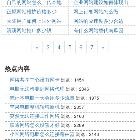
自己的网站怎么上传本地
企业网站建设如何体现出
2023-08-27 09:01:09
2023-08-27 08:08:48
电影
正规网站维护价格多少
它的价值
网上订餐网站怎么做
2023-08-27 08:07:06
大陆用户如何上国外网站
网站响应速度多少合适
2023-08-27 07:03:04
2023-08-27 07:16:04
2023-08-27 06:41:35
清溪网站推广多少钱
有什么网站替代南瓜园
2023-08-27 05:11:39
2023-08-27 04:03:19
2023-08-27 03:30:38
2023-08-27 03:23:56
«
3
4
5
6
7
»
热点内容
网络共享中心没有网卡
浏览：1454
电脑无法检测到网络代理
浏览：2346
笔记本电脑一天会用多少流量
浏览：1975
苹果电脑整机转移新机
浏览：2357
突然无法连接工作网络
浏览：2163
联通网络怎么设置才好
浏览：2289
小区网络电脑怎么连接路由器
浏览：2143