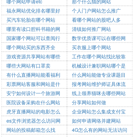
少钱
哪个网站申请etc
吗
那个什么猫的网站
2023-08-27 23:42:33
2023-08-27 23:17:46
福永网站优化排名哪里好
个人门户网站怎么推广
2023-08-27 22:48:29
2023-08-27 21:27:11
买汽车轮胎在哪个网站
看哪个网站的股吧人多
2023-08-27 20:14:25
2023-08-27 20:13:22
哪里有读口腔科书籍的网
清镇如何推广网站
2023-08-27 20:00:02
2023-08-27 19:37:00
站
国家哪个网站可以查阅行
数学优质课可以在哪些网
2023-08-27 19:33:33
2023-08-27 19:32:38
业数据
哪个网站买的东西齐全
站看
买衣服上哪个网站
2023-08-27 19:18:22
2023-08-27 18:31:53
游戏资源共享网站有哪些
工作在哪个网站找比较靠
2023-08-27 17:56:52
2023-08-27 17:36:52
哪些大网站有口罩卖
谱
机械设计兼职网站哪个是
2023-08-27 16:10:24
2023-08-27 14:31:11
有什么直播网站能看福利
正规的
什么网站能做专业课题目
2023-08-27 14:22:56
2023-08-27 14:15:17
彩票网站客服和网站是什
报考网站维护师证具体流
2023-08-27 13:28:13
2023-08-27 12:59:19
么关系
安宁如何设计一个旅游网
程有哪些
线上领养猫咪去哪些网站
2023-08-27 12:41:21
站的首页
医院设备采购在什么网站
分享网站如何做
2023-08-27 12:39:51
2023-08-27 12:32:55
虎牙直播网站的电影怎么
企业网站怎么集成支付宝
2023-08-27 12:37:48
2023-08-27 12:03:38
2023-08-27 10:52:16
点播
es文件浏览器怎么访问网
如何申请网络并建网站
2023-08-27 10:49:10
2023-08-27 10:43:24
站
网站的投稿邮箱怎么找
4G怎么有的网站无法访问
2023-08-27 10:41:27
2023-08-27 09:39:26