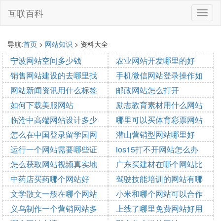
互联百科
切
换
导
航
导航:
首页
>
网站知识
> 资料大全
宁波网站空间多少钱
农业网站开发哪里的好
销售网站建设的去哪里找
手机微信网站登录操作如
2023-08-28 12:02:42
2023-08-28 09:58:23
客户
网站新闻资讯用什么标签
何退出
邮政网站怎么打开
2023-08-28 09:30:23
2023-08-28 09:26:53
如何下载美服网站
励志教育素材用什么网站
2023-08-28 09:20:39
2023-08-28 09:20:39
临沧中高端网站设计多少
或app
哪里可以买体育彩票网站
2023-08-28 07:45:51
2023-08-28 06:46:38
费用
怎么在中国登录留学园网
潜山营销型网站哪里好
2023-08-28 06:17:05
2023-08-28 05:29:10
站
运行一个网站需要哪些证
ios15打不开网站怎么办
2023-08-28 05:08:22
2023-08-28 05:02:06
件
怎么获取网站视频真实地
广东买建材在哪个网站比
2023-08-28 04:52:17
2023-08-28 04:46:06
址
中药店买药哪个网站好
较好
驾驶技能培训的网站有哪
2023-08-28 04:32:05
2023-08-28 03:19:45
文学散文一般在哪个网站
些
小米和哪个网站可以合作
2023-08-28 02:59:22
2023-08-28 02:28:58
有
义乌制作一个营销网站多
视频
上线了哪里免费网站好用
2023-08-28 02:06:49
2023-08-28 01:43:41