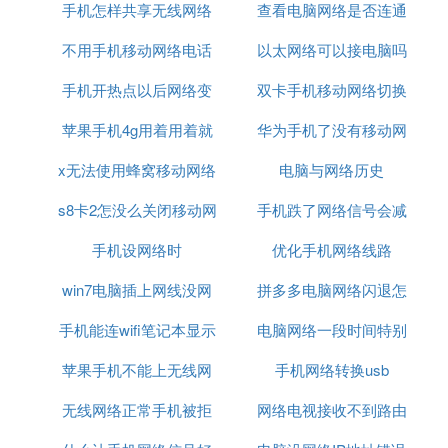
手机怎样共享无线网络
网络
查看电脑网络是否连通
不用手机移动网络电话
连接电脑连接不上网
以太网络可以接电脑吗
可以用什么命令
手机开热点以后网络变
双卡手机移动网络切换
苹果手机4g用着用着就
差的原因
华为手机了没有移动网
吗
x无法使用蜂窝移动网络
没网络了
络信号怎么回事
电脑与网络历史
s8卡2怎没么关闭移动网
设置
手机跌了网络信号会减
手机设网络时
络
优化手机网络线路
弱吗
win7电脑插上网线没网
拼多多电脑网络闪退怎
手机能连wifi笔记本显示
络
电脑网络一段时间特别
么办
苹果手机不能上无线网
无网络
手机网络转换usb
卡
络连接电脑连接不上网
无线网络正常手机被拒
网络电视接收不到路由