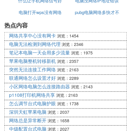
什么让手机网络信号好
绝接入
电脑没网络IP地址错误
器信号
电脑打开wps没有网络
pubg电脑网络多快才不
热点内容
卡
网络共享中心没有网卡
浏览：1454
电脑无法检测到网络代理
浏览：2346
笔记本电脑一天会用多少流量
浏览：1975
苹果电脑整机转移新机
浏览：2357
突然无法连接工作网络
浏览：2163
联通网络怎么设置才好
浏览：2289
小区网络电脑怎么连接路由器
浏览：2143
p1108打印机网络共享
浏览：2163
怎么调节台式电脑护眼
浏览：1738
深圳天虹苹果电脑
浏览：2037
网络总是异常断开
浏览：1658
中级配置台式电脑
浏览：2027