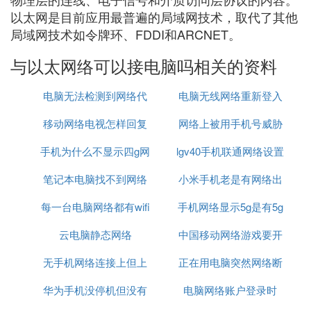
以太网是目前应用最普遍的局域网技术，取代了其他
局域网技术如令牌环、FDDI和ARCNET。
与以太网络可以接电脑吗相关的资料
电脑无法检测到网络代
电脑无线网络重新登入
移动网络电视怎样回复
理
网络上被用手机号威胁
手机为什么不显示四g网
原来模式
lgv40手机联通网络设置
怎么办
笔记本电脑找不到网络
络怎么回事啊
小米手机老是有网络出
每一台电脑网络都有wifi
适配器怎么办
手机网络显示5g是有5g
现问题
云电脑静态网络
吗
中国移动网络游戏要开
网吗
无手机网络连接上但上
正在用电脑突然网络断
加速器
华为手机没停机但没有
不了网
电脑网络账户登录时
了