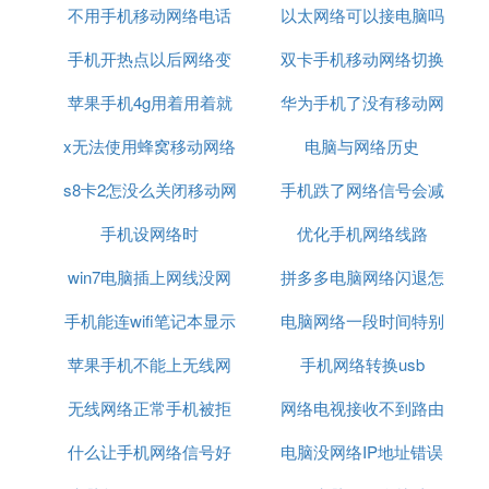
首先确定电视和手机是否支持MHL连接方式，其次查
不用手机移动网络电话
连接电脑连接不上网
以太网络可以接电脑吗
可以用什么命令
看电视和手机是否支持多屏互动、DLAN功能。
手机开热点以后网络变
双卡手机移动网络切换
1、手机上滑菜单里有个“airplay”选项，点击打开它。
苹果手机4g用着用着就
差的原因
华为手机了没有移动网
吗
x无法使用蜂窝移动网络
没网络了
络信号怎么回事
电脑与网络历史
2、点击之后就可以看到原来连过的设备。
s8卡2怎没么关闭移动网
设置
手机跌了网络信号会减
3、打开小米机顶盒。
手机设网络时
络
优化手机网络线路
弱吗
4、用手机搜索连接到电视端的信号，可以看到在手
win7电脑插上网线没网
拼多多电脑网络闪退怎
机端有个小电脑标智，点击连接。
手机能连wifi笔记本显示
络
电脑网络一段时间特别
么办
5、可以在手机端播放视频，你就可以看到手机和电
苹果手机不能上无线网
无网络
手机网络转换usb
卡
视的画面已经同步啦。
3. 苹果iPhone手机怎么投屏到电视,三种操作方法
络连接电脑连接不上网
无线网络正常手机被拒
网络电视接收不到路由
准备工具：苹果手机一部、智能电视一台
什么让手机网络信号好
绝接入
电脑没网络IP地址错误
器信号
准备工作：将苹果手机和智能电视设置在同一局域网