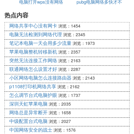
电脑打开wps没有网络
pubg电脑网络多快才不
内。
热点内容
卡
1.开启苹果手机，从屏幕底部向上调出“控制界面”，
网络共享中心没有网卡
浏览：1454
选择界面中的“AirPlay”选项。
电脑无法检测到网络代理
浏览：2345
在“AirPlay”界面搜索电视ID名
笔记本电脑一天会用多少流量
浏览：1973
苹果电脑整机转移新机
浏览：2357
2.在“AirPlay”选项的界面中，查询想要连接的电视设
突然无法连接工作网络
浏览：2163
备，点击智能电视ID名即可自动进行连接。
联通网络怎么设置才好
浏览：2287
小区网络电脑怎么连接路由器
浏览：2143
苹果手机连接电视成功
p1108打印机网络共享
浏览：2162
3.苹果手机连接智能嫌伍电视成功之后，苹果手机“控
怎么调节台式电脑护眼
浏览：1737
制界面”的“AirPlay”的位置，将变成电视ID名。
深圳天虹苹果电脑
浏览：2035
4. 苹果手机怎样与安卓电视连接
网络总是异常断开
浏览：1658
方法如下：
中级配置台式电脑
浏览：2027
中国网络安全的战士
浏览：1576
将苹果手机和智能电视设置在同一局域网内。