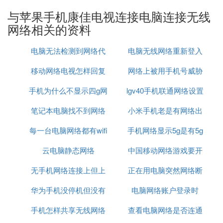
与苹果手机康佳电视连接电脑连接无线
操作为：
网络相关的资料
准备：iPhone或者苹果手机与小米盒子必须在同一个
电脑无法检测到网络代
电脑无线网络重新登入
无线网络。
移动网络电视怎样回复
理
网络上被用手机号威胁
第一步：在iPhone或者苹果手机的屏幕底部用手指往
手机为什么不显示四g网
原来模式
lgv40手机联通网络设置
怎么办
上一拉，就会看到快捷键一栏“airplay”:
笔记本电脑找不到网络
络怎么回事啊
小米手机老是有网络出
第二步：点击以后即可看到 AirPlay 设备，会有二
个，一个是iPhone或者苹果手机自身，一个是小米盒
每一台电脑网络都有wifi
适配器怎么办
手机网络显示5g是有5g
现问题
子。
云电脑静态网络
吗
中国移动网络游戏要开
网吗
第三步：选择设备，打开“镜像”选项后，再点击上角
无手机网络连接上但上
正在用电脑突然网络断
加速器
的“完成”即可。
华为手机没停机但没有
不了网
电脑网络账户登录时
了
2. 苹果手机怎么和电视同步
苹果手机和电视同步的步骤：
手机怎样共享无线网络
网络
查看电脑网络是否连通