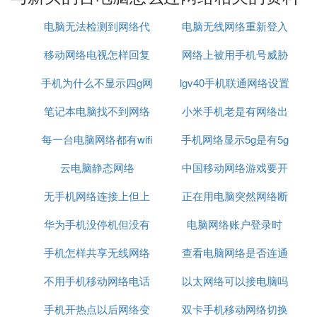
样的设置的)，然后输入登录路由的用户名和密码，
都是admin，默认的。这样就进入了路由器的设置，
电脑无法检测到网络代
电脑无线网络重新登入
里面应该有个wan口设置，在这个设置里面输 *** 通
移动网络电视怎样回复
理
网络上被用手机号威胁
给的上网用户名和密码，保存就行了（如果别的设置
看不明白的话就都不用动，如果路由不带无线，那么
手机为什么不显示四g网
原来模式
lgv40手机联通网络设置
怎么办
可以开启dhcp服务，dhcp服务一般也是自动开启
笔记本电脑找不到网络
络怎么回事啊
小米手机老是有网络出
的，这样在电脑就不用设置IP，自动获取IP地址就可
以了，如果不明白这些可以忽略别看）。
每一台电脑网络都有wifi
适配器怎么办
手机网络显示5g是有5g
现问题
问题三：新电脑第一次上网要怎么设置？ 区别俩种
云电脑静态网络
吗
中国移动网络游戏要开
网吗
情况：
无手机网络连接上但上
正在用电脑突然网络断
加速器
1、使用宽带路由器：
这种情况直接用双绞线连接到路由器lan端口即可，
华为手机没停机但没有
不了网
电脑网络账户登录时
了
无需特别设置；
手机怎样共享无线网络
网络
查看电脑网络是否连通
2、拨号上网：
这种方式需建立拨号连接，以win7 为例，过程如
不用手机移动网络电话
连接电脑连接不上网
以太网络可以接电脑吗
可以用什么命令
下：
1、点击任务栏网络图标，点击打开网络和共享中
手机开热点以后网络变
双卡手机移动网络切换