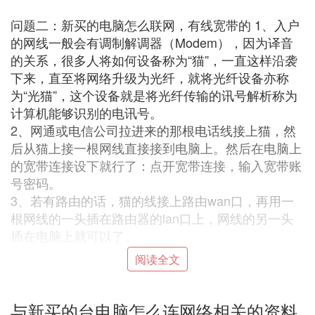
问题二：新买的电脑怎么联网，有线宽带的 1、入户
的网线一般会有调制解调器（Modem），因为译音
的关系，很多人将如何设备称为“猫”，一直这样沿袭
下来，直至将网络升级为光纤，就将光纤设备亦称
为“光猫”，这个设备就是将光纤传输的讯号解析称为
计算机能够识别的电讯号。
2、网通或电信公司拉进来的那根电话线接上猫，然
后从猫上接一根网线直接接到电脑上。然后在电脑上
的宽带连接设下就行了：点开宽带连接，输入宽带账
号密码。
3、若有路由的话，猫的线接上路由wan口，再用一
根网线的一头插在路由器的lan口上，网线的另一头
插在电脑上就可以了。
然后打开电脑的IE，在地址栏输入192.168.1.1，如果
阅读全文
这个IP不通的话就输入192.168.0.1，一般都是这两个
(如果都不是，那就按一下reset那个小按钮再试试，
还不行的话看看说明书就好了，不同的路由都是不一
与新买的台电脑怎么连网络相关的资料