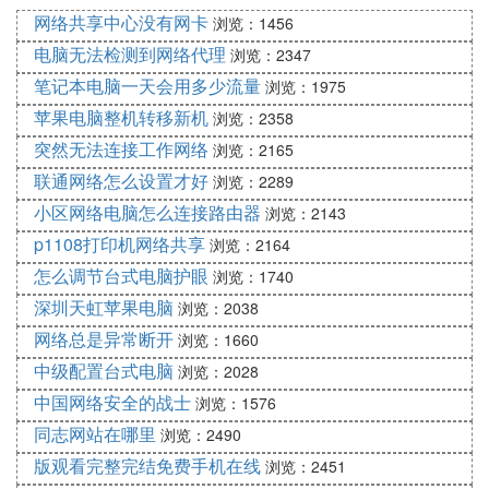
的网络”的连接图标，点击它，再点拨号，桌面上会
网络共享中心没有网卡
浏览：1456
显示正在连接，正在核对用户名和密码之类的信息，
电脑无法检测到网络代理
浏览：2347
很快，桌面右下角会出现一个由两个显示器组成的小
笔记本电脑一天会用多少流量
浏览：1975
图标，并跳出一信息框，告诉你连接已经建立，这时
苹果电脑整机转移新机
浏览：2358
你点击桌面上的蓝色的“e”图标，就是 “Internet Explo
突然无法连接工作网络
浏览：2165
rer”,打开浏览器就能上网了。如果忘了账号跟密码，
可以打电话到宽带提供商那里。
联通网络怎么设置才好
浏览：2289
如果这时还连不上，请进入控制面板，双击网络.
小区网络电脑怎么连接路由器
浏览：2143
然后， 双击TCP/IP协议，98那台通过右下角那个点
p1108打印机网络共享
浏览：2164
击然后属性，然后双击TCP/IP协议,把协议里的选项
怎么调节台式电脑护眼
浏览：1740
跟内容设置成跟98那台一样.
深圳天虹苹果电脑
浏览：2038
网络总是异常断开
浏览：1660
问题五：电脑新装系统后如何设置上网？ 电脑新装
系统后设置上网步骤如下：
中级配置台式电脑
浏览：2028
订1 打开控制面板-网络和Internet选项
中国网络安全的战士
浏览：1576
2 点击更改适配器设置
同志网站在哪里
浏览：2490
3双击本地连接选项
版观看完整完结免费手机在线
浏览：2451
4 点击属性选项