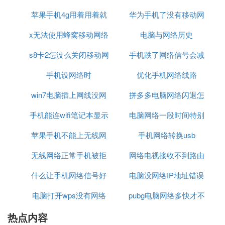
心；
苹果手机4g用着用着就
差的原因
华为手机了没有移动网
吗
2、点击设置新的连接和网络；
3、点击连接到internet，点击下一步；
x无法使用蜂窝移动网络
没网络了
络信号怎么回事
电脑与网络历史
4、点击宽带（pppoe）；
s8卡2怎没么关闭移动网
设置
手机跌了网络信号会减
5、输入宽带账号密码，点击连接即可。
手机设网络时
络
优化手机网络线路
弱吗
问题四：新电脑怎么上网 只要建立个ADSL连接就可
以，步骤如下（老式98是要装程序的,xp不要）：
win7电脑插上网线没网
拼多多电脑网络闪退怎
鼠标左键单击“开始”、“程序”、“附件”、“通讯”、“新建
手机能连wifi笔记本显示
络
电脑网络一段时间特别
么办
连接向导”，点“下一步”，选择“连接到Internet”,点下
一步，选择“手动设置我的连接”，点下一步，选择“用
苹果手机不能上无线网
无网络
手机网络转换usb
卡
要求用户名和密码的宽带揣接来连接”，点下一步，
络连接电脑连接不上网
无线网络正常手机被拒
网络电视接收不到路由
在“ISP名称”下面任意输入一个名字，例如我的网
络，点下一步，在“用户名”里输入你的宽带帐号，
什么让手机网络信号好
绝接入
电脑没网络IP地址错误
器信号
在“密码”、“确认密码”中都输入你的密码，下面三个
选项保持默认的打勾，点下一步，最后在窗口中“在
电脑打开wps没有网络
pubg电脑网络多快才不
我的桌面上添加一个到此连接的快捷方式”前打勾，
热点内容
卡
点完成就行了，此时，你的桌面上就会有一个叫“我