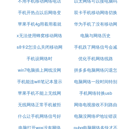
不用手机移动网络电话
连接电脑连接不上网
以太网络可以接电脑吗
可以用什么命令
手机开热点以后网络变
双卡手机移动网络切换
苹果手机4g用着用着就
差的原因
华为手机了没有移动网
吗
x无法使用蜂窝移动网络
没网络了
络信号怎么回事
电脑与网络历史
s8卡2怎没么关闭移动网
设置
手机跌了网络信号会减
手机设网络时
络
优化手机网络线路
弱吗
win7电脑插上网线没网
拼多多电脑网络闪退怎
手机能连wifi笔记本显示
络
电脑网络一段时间特别
么办
苹果手机不能上无线网
无网络
手机网络转换usb
卡
络连接电脑连接不上网
无线网络正常手机被拒
网络电视接收不到路由
什么让手机网络信号好
绝接入
电脑没网络IP地址错误
器信号
电脑打开wps没有网络
pubg电脑网络多快才不