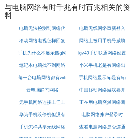
与电脑网络有时千兆有时百兆相关的资
料
电脑无法检测到网络代
电脑无线网络重新登入
移动网络电视怎样回复
理
网络上被用手机号威胁
手机为什么不显示四g网
原来模式
lgv40手机联通网络设置
怎么办
笔记本电脑找不到网络
络怎么回事啊
小米手机老是有网络出
每一台电脑网络都有wifi
适配器怎么办
手机网络显示5g是有5g
现问题
云电脑静态网络
吗
中国移动网络游戏要开
网吗
无手机网络连接上但上
正在用电脑突然网络断
加速器
华为手机没停机但没有
不了网
电脑网络账户登录时
了
手机怎样共享无线网络
网络
查看电脑网络是否连通