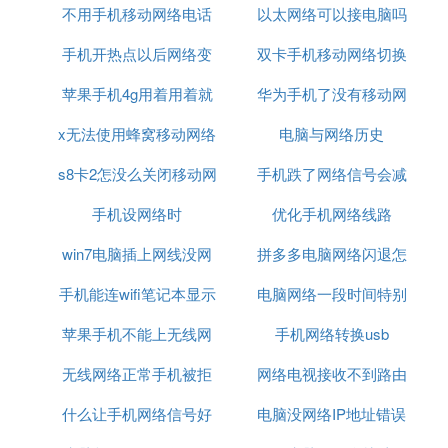
不用手机移动网络电话
连接电脑连接不上网
以太网络可以接电脑吗
可以用什么命令
手机开热点以后网络变
双卡手机移动网络切换
苹果手机4g用着用着就
差的原因
华为手机了没有移动网
吗
x无法使用蜂窝移动网络
没网络了
络信号怎么回事
电脑与网络历史
s8卡2怎没么关闭移动网
设置
手机跌了网络信号会减
手机设网络时
络
优化手机网络线路
弱吗
win7电脑插上网线没网
拼多多电脑网络闪退怎
手机能连wifi笔记本显示
络
电脑网络一段时间特别
么办
苹果手机不能上无线网
无网络
手机网络转换usb
卡
络连接电脑连接不上网
无线网络正常手机被拒
网络电视接收不到路由
什么让手机网络信号好
绝接入
电脑没网络IP地址错误
器信号