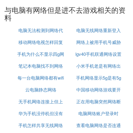
运行，自动、高速处理海量数据的现代化智能电子设
与电脑有网络但是进不去游戏相关的资
备。
料
电脑无法检测到网络代
电脑无线网络重新登入
移动网络电视怎样回复
理
网络上被用手机号威胁
发展历史
手机为什么不显示四g网
原来模式
lgv40手机联通网络设置
怎么办
计算工具的演化经历了由简单到复杂、从低级到高级
的不同阶段，例如从“结绳记事”中的绳结到算筹、算
笔记本电脑找不到网络
络怎么回事啊
小米手机老是有网络出
盘计算尺、机械计算机等。它们在不同的历史时期发
每一台电脑网络都有wifi
适配器怎么办
手机网络显示5g是有5g
现问题
挥了各自的历史作用，同时也启发了现代电子计算机
的研制思想。
云电脑静态网络
吗
中国移动网络游戏要开
网吗
1889年，美国科学家赫尔曼·何乐礼研制出以电力为
无手机网络连接上但上
正在用电脑突然网络断
加速器
基础的电动制表机，用以储存计算资料。
华为手机没停机但没有
不了网
电脑网络账户登录时
了
1930年，美国科学家范内瓦·布什造出世界上首台模
拟电子计算机。
手机怎样共享无线网络
网络
查看电脑网络是否连通