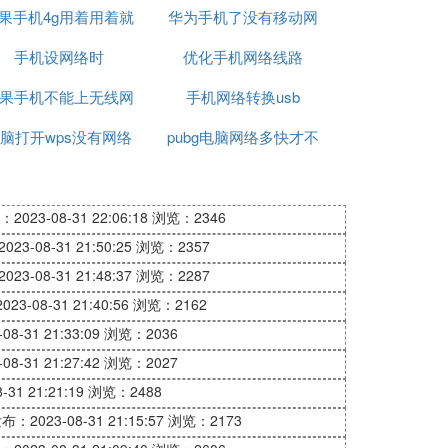
果手机4g用着用着就
连接电脑连接不上网
华为手机了没有移动网
可以用什么命令
手机设网络时
没网络了
优化手机网络线路
络信号怎么回事
果手机不能上无线网
手机网络转换usb
连接电脑连接不上网
脑打开wps没有网络
pubg电脑网络多快才不
卡
2023-08-31 22:06:18
浏览：2346
23-08-31 21:50:25
浏览：2357
23-08-31 21:48:37
浏览：2287
23-08-31 21:40:56
浏览：2162
8-31 21:33:09
浏览：2036
8-31 21:27:42
浏览：2027
31 21:21:19
浏览：2488
布：2023-08-31 21:15:57
浏览：2173