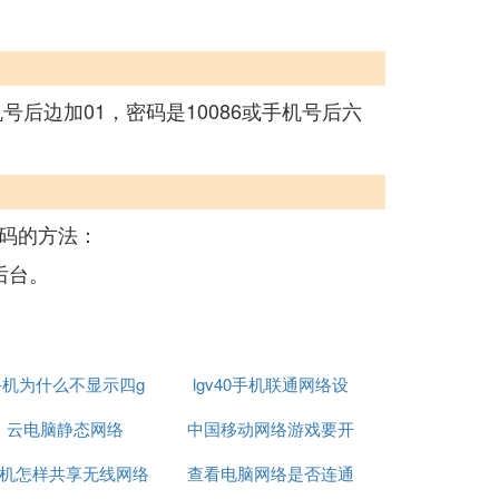
后边加01，密码是10086或手机号后六
码的方法：
后台。
手机为什么不显示四g
lgv40手机联通网络设
网络怎么回事啊
云电脑静态网络
中国移动网络游戏要开
置
机怎样共享无线网络
查看电脑网络是否连通
加速器