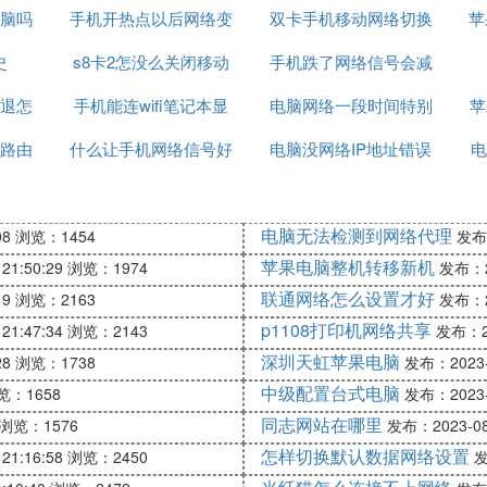
脑吗
手机开热点以后网络变
网络
双卡手机移动网络切换
苹
史
s8卡2怎没么关闭移动
差的原因
手机跌了网络信号会减
吗
退怎
手机能连wifi笔记本显
网络
电脑网络一段时间特别
弱吗
苹
路由
什么让手机网络信号好
示无网络
电脑没网络IP地址错误
卡
络
电
电脑无法检测到网络代理
08
浏览：1454
发布：
苹果电脑整机转移新机
21:50:29
浏览：1974
发布：20
联通网络怎么设置才好
19
浏览：2163
发布：20
p1108打印机网络共享
21:47:34
浏览：2143
发布：20
深圳天虹苹果电脑
28
浏览：1738
发布：2023-0
中级配置台式电脑
览：1658
发布：2023-0
同志网站在哪里
浏览：1576
发布：2023-08-
怎样切换默认数据网络设置
21:16:58
浏览：2450
发