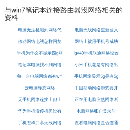
与win7笔记本连接路由器没网络相关的
5、电脑系统问题，可能系统出现了问题，导致连接
资料
上了WiFi却无法上网。
电脑无法检测到网络代
电脑无线网络重新登入
建议解决办法：
移动网络电视怎样回复
理
网络上被用手机号威胁
1、使用其他手机或设备连接WiFi试试能否上网，排
手机为什么不显示四g网
原来模式
lgv40手机联通网络设置
怎么办
除WiFi本身问题。
笔记本电脑找不到网络
络怎么回事啊
小米手机老是有网络出
2、重启一下路由器试试，或者将路由器恢复一下出
每一台电脑网络都有wifi
适配器怎么办
手机网络显示5g是有5g
现问题
厂设置，然后重新拨号上网，并根据设置向导重新设
置WiFi，或者更换新路由器再进行拨号连接上网。
云电脑静态网络
吗
中国移动网络游戏要开
网吗
无手机网络连接上但上
正在用电脑突然网络断
加速器
3、联系一下宽带客服，确认宽带账号是否有异常，
如欠费，充值一下宽带，然后再拨号连接试试。
华为手机没停机但没有
不了网
电脑网络账户登录时
了
4、如WiFi名字包含中文，建议修改为英文或者英文
手机怎样共享无线网络
网络
查看电脑网络是否连通
加数字的组合再进行连接。