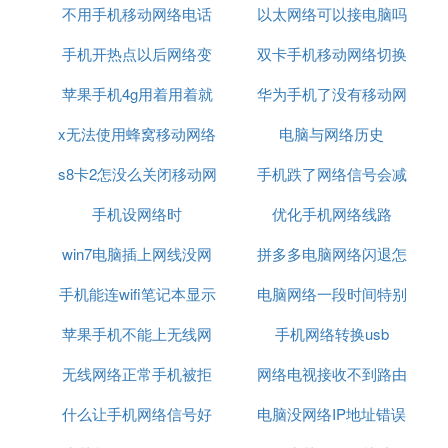
不用手机移动网络电话
连接电脑连接不上网
以太网络可以接电脑吗
可以用什么命令
5、如以上原因都排除，那么久很有可能是电脑系统
手机开热点以后网络变
双卡手机移动网络切换
问题了，建议恢复一下出厂设置。看看能否解决问
苹果手机4g用着用着就
差的原因
华为手机了没有移动网
吗
题。
2. 高手电脑连wifi无网络访问权限怎么解决
x无法使用蜂窝移动网络
没网络了
络信号怎么回事
电脑与网络历史
1、其他电脑连接此wifi可以上网，你的电脑连接此wif
i上不了网。
s8卡2怎没么关闭移动网
设置
手机跌了网络信号会减
手机设网络时
络
优化手机网络线路
弱吗
2、你的电脑连接别的wifi可以上网，但只是你的电脑
连接此wifi上不了网。
win7电脑插上网线没网
拼多多电脑网络闪退怎
手机能连wifi笔记本显示
络
电脑网络一段时间特别
么办
现在跟随着步骤来解决吧。在笔记本右下角，右键无
线网络图标，然后点击“打开网络和共享中心”。
苹果手机不能上无线网
无网络
手机网络转换usb
卡
打开“网络和共享中心”后，点击”无线网络连接
络连接电脑连接不上网
无线网络正常手机被拒
网络电视接收不到路由
（）“，接着就会弹出图中小窗口”无线网络连接“，然
什么让手机网络信号好
绝接入
电脑没网络IP地址错误
器信号
后点击”详细信息“，查看IP地址信息。