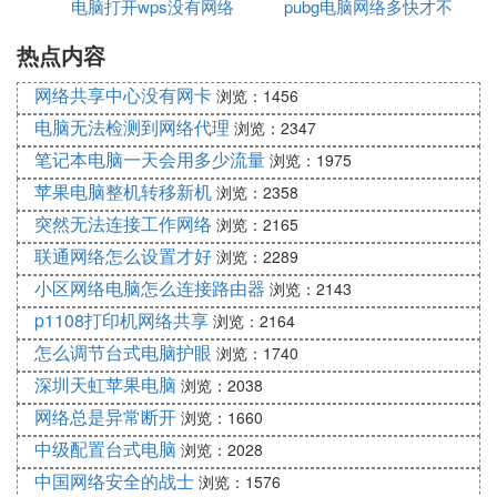
电脑打开wps没有网络
pubg电脑网络多快才不
我们可以从图中看到分配到是的IP地址”160.108.1.12
热点内容
卡
4“，而且DNS是没有的。从这里我们可以得知路由器
的DHCP并没有正确地分配IP地址给我们。（一般的
网络共享中心没有网卡
浏览：1456
无线路由器分配到的ip地址都是192.168.0.0--192.16
电脑无法检测到网络代理
浏览：2347
8.0.255）。那么现在我们只要把正确而的IP地址设
笔记本电脑一天会用多少流量
浏览：1975
置好就行啦。
苹果电脑整机转移新机
浏览：2358
现在是教大家设置ip，我们回到刚才的这一个页面
突然无法连接工作网络
浏览：2165
吧。请按照图中的标志点击。
联通网络怎么设置才好
浏览：2289
3. 笔记本连无线网络显示无网络访问权限怎么办
小区网络电脑怎么连接路由器
浏览：2143
方法如下：
p1108打印机网络共享
浏览：2164
怎么调节台式电脑护眼
浏览：1740
1、使用其他手机或设备连接WiFi试试能否上网，排
深圳天虹苹果电脑
除WiFi本身问题。
浏览：2038
网络总是异常断开
浏览：1660
2、重启一下路由器试试，或者将路由器恢复一下出
中级配置台式电脑
浏览：2028
厂设置，然后重新拨号上网，并根据设置向导重新设
中国网络安全的战士
浏览：1576